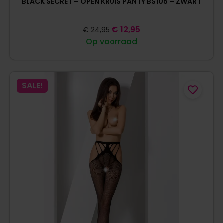
BLACK SECRET – OPEN KRUIS PANTY BS105 – ZWART
€
12,95
€
24,95
Op voorraad
SALE!