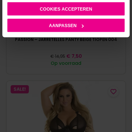
COOKIES ACCEPTEREN
AANPASSEN
PASSION – JARRETELLES PANTY BEIGE TIOPEN 004
€
7,50
€
14,95
Op voorraad
SALE!