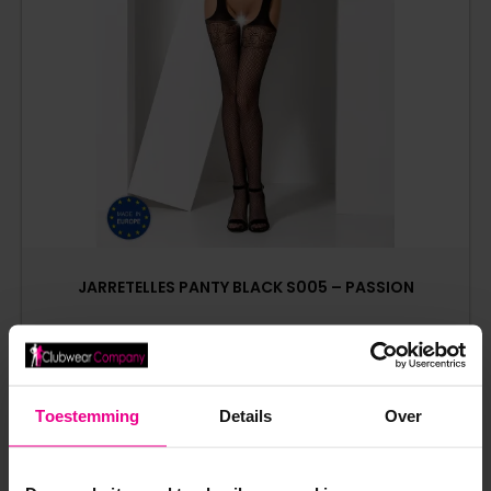
JARRETELLES PANTY BLACK S005 – PASSION
€
7,50
€
14,95
Op voorraad
Toestemming
Details
Over