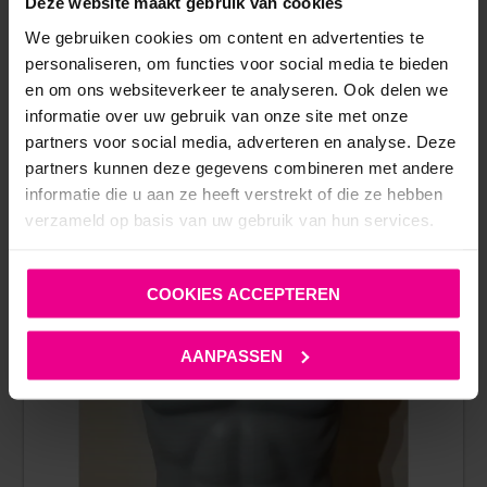
Deze website maakt gebruik van cookies
We gebruiken cookies om content en advertenties te
personaliseren, om functies voor social media te bieden
ANDERE MENSEN BEKEKEN OOK:
en om ons websiteverkeer te analyseren. Ook delen we
informatie over uw gebruik van onze site met onze
partners voor social media, adverteren en analyse. Deze
SALE!
partners kunnen deze gegevens combineren met andere
informatie die u aan ze heeft verstrekt of die ze hebben
verzameld op basis van uw gebruik van hun services.
COOKIES ACCEPTEREN
AANPASSEN