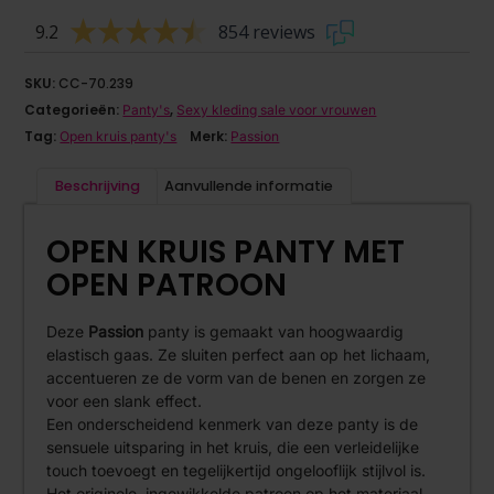
9.2
854 reviews
SKU:
CC-70.239
Categorieën:
,
Panty's
Sexy kleding sale voor vrouwen
Tag:
Merk:
Open kruis panty's
Passion
Beschrijving
Aanvullende informatie
OPEN KRUIS PANTY MET
OPEN PATROON
Deze
Passion
panty is gemaakt van hoogwaardig
elastisch gaas. Ze sluiten perfect aan op het lichaam,
accentueren ze de vorm van de benen en zorgen ze
voor een slank effect.
Een onderscheidend kenmerk van deze panty is de
sensuele uitsparing in het kruis, die een verleidelijke
touch toevoegt en tegelijkertijd ongelooflijk stijlvol is.
Het originele, ingewikkelde patroon op het materiaal