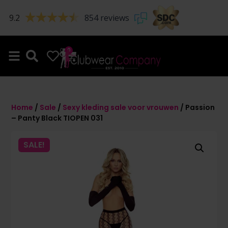
9.2
854 reviews
0
0
Home
/
Sale
/
Sexy kleding sale voor vrouwen
/ Passion
– Panty Black TIOPEN 031
SALE!