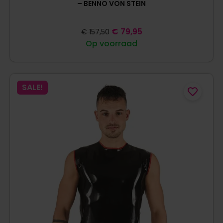
– BENNO VON STEIN
€
79,95
€
157,50
Op voorraad
SALE!