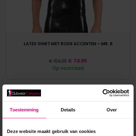
LATEX SHIRT MET RODE ACCENTEN – MR. B
€
74,95
€
104,95
Op voorraad
Toestemming
Details
Over
ANDERE MENSEN BEKEKEN OOK:
Deze website maakt gebruik van cookies