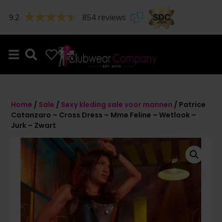
9.2
854 reviews
0
0
Home
/
Sale
/
Sexy kleding sale voor mannen
/ Patrice
Catanzaro – Cross Dress – Mme Feline – Wetlook –
Jurk – Zwart