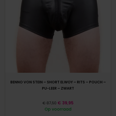
BENNO VON STEIN – SHORT ELWOY – RITS – POUCH –
PU-LEER – ZWART
€
39,95
€
87,50
Op voorraad