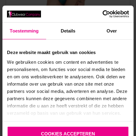
Toestemming
Details
Over
VISNET TANK TOP AQUA – CLEVER MODA
Deze website maakt gebruik van cookies
We gebruiken cookies om content en advertenties te
€
10,00
€
49,95
personaliseren, om functies voor social media te bieden
Op voorraad
en om ons websiteverkeer te analyseren. Ook delen we
informatie over uw gebruik van onze site met onze
partners voor social media, adverteren en analyse. Deze
partners kunnen deze gegevens combineren met andere
informatie die u aan ze heeft verstrekt of die ze hebben
verzameld op basis van uw gebruik van hun services.
ANDERE MENSEN BEKEKEN OOK:
COOKIES ACCEPTEREN