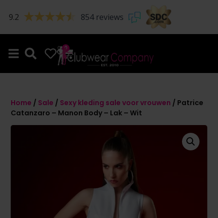
9.2
854 reviews
0
0
Home
/
Sale
/
Sexy kleding sale voor vrouwen
/ Patrice
Catanzaro – Manon Body – Lak – Wit