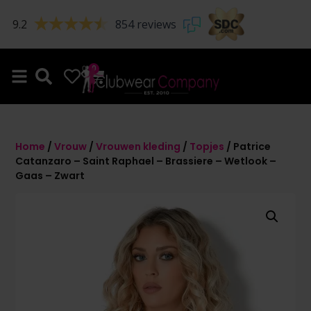
9.2
854 reviews
0
0
Home
/
Vrouw
/
Vrouwen kleding
/
Topjes
/ Patrice
Catanzaro – Saint Raphael – Brassiere – Wetlook –
Gaas – Zwart