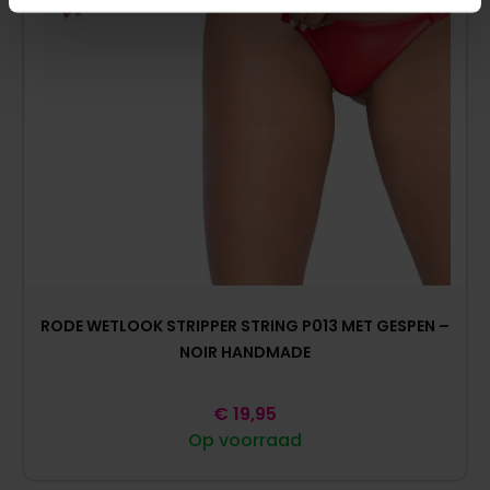
RODE WETLOOK STRIPPER STRING P013 MET GESPEN –
NOIR HANDMADE
€
19,95
Op voorraad