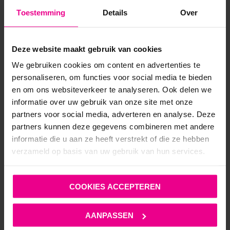
Toestemming
Details
Over
€
59,95
€
127,50
Op voorraad
Deze website maakt gebruik van cookies
We gebruiken cookies om content en advertenties te
personaliseren, om functies voor social media te bieden
en om ons websiteverkeer te analyseren. Ook delen we
informatie over uw gebruik van onze site met onze
partners voor social media, adverteren en analyse. Deze
partners kunnen deze gegevens combineren met andere
ANDERE MENSEN BEKEKEN OOK:
informatie die u aan ze heeft verstrekt of die ze hebben
verzameld op basis van uw gebruik van hun services.
COOKIES ACCEPTEREN
AANPASSEN