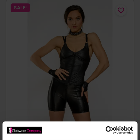
SALE!
BENNO VON STEIN – TOP HEIDY – PU-LEER – ZWART