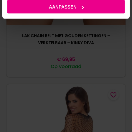
AANPASSEN
LAK CHAIN BELT MET GOUDEN KETTINGEN –
VERSTELBAAR – KINKY DIVA
€
69,95
Op voorraad