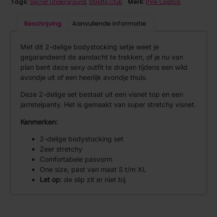
Tags:
,
Merk:
Secret Underground
Stiletto Club
Pink Lipstick
Beschrijving
Aanvullende informatie
Met dit 2-delige bodystocking setje weet je
gegarandeerd de aandacht te trekken, of je nu van
plan bent deze sexy outfit te dragen tijdens een wild
avondje uit of een heerlijk avondje thuis.
Deze 2-delige set bestaat uit een visnet top en een
jarretelpanty. Het is gemaakt van super stretchy visnet.
Kenmerken:
2-delige bodystocking set
Zeer stretchy
Comfortabele pasvorm
One size, past van maat S t/m XL
Let op
: de slip zit er niet bij