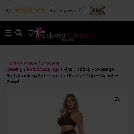
9.2
854 reviews
0
0
Home
/
Vrouw
/
Vrouwen
kleding
/
Bodystockings
/ Pink Lipstick – 2-delige
Bodystocking Set – Jarretel Panty – Top – Visnet –
Zwart