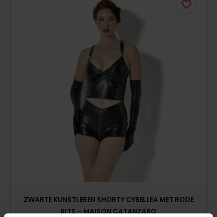
ZWARTE KUNSTLEREN SHORTY CYBELLEA MET RODE
RITS – MAISON CATANZARO