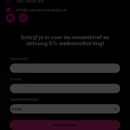
085-0606769
info@clubwearcompany.nl