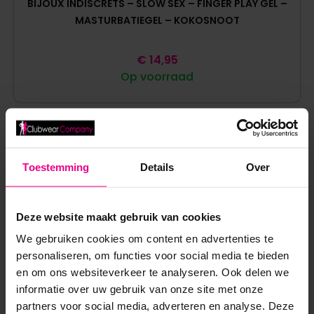
BIJOUX INDISCRETS – SLOW SEX – FINGER PLAY GEL –
MASTURBATIEGEL – KOKOSNOOT
€
14,95
Op voorraad
Toestemming
Details
Over
ANDERE MENSEN BEKEKEN OOK:
Deze website maakt gebruik van cookies
We gebruiken cookies om content en advertenties te
personaliseren, om functies voor social media te bieden
en om ons websiteverkeer te analyseren. Ook delen we
informatie over uw gebruik van onze site met onze
partners voor social media, adverteren en analyse. Deze