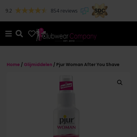
9.2
854 reviews
0
0
Home
/
Glijmiddelen
/ Pjur Woman After You Shave