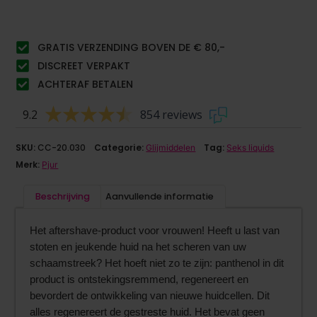
GRATIS VERZENDING BOVEN DE € 80,-
DISCREET VERPAKT
ACHTERAF BETALEN
9.2
854 reviews
SKU:
CC-20.030
Categorie:
Tag:
Glijmiddelen
Seks liquids
Merk:
Pjur
Beschrijving
Aanvullende informatie
Het aftershave-product voor vrouwen! Heeft u last van
stoten en jeukende huid na het scheren van uw
schaamstreek? Het hoeft niet zo te zijn: panthenol in dit
product is ontstekingsremmend, regenereert en
bevordert de ontwikkeling van nieuwe huidcellen. Dit
alles regenereert de gestreste huid. Het bevat geen