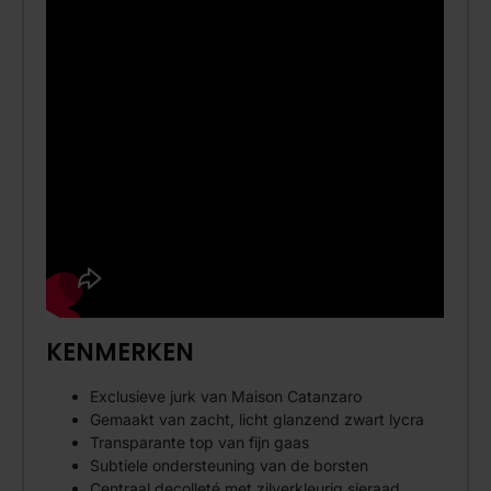
KENMERKEN
Exclusieve jurk van Maison Catanzaro
Gemaakt van zacht, licht glanzend zwart lycra
Transparante top van fijn gaas
Subtiele ondersteuning van de borsten
Centraal decolleté met zilverkleurig sieraad