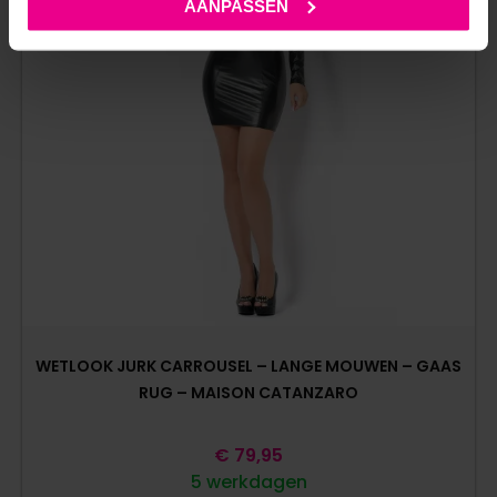
AANPASSEN
WETLOOK JURK CARROUSEL – LANGE MOUWEN – GAAS
RUG – MAISON CATANZARO
€
79,95
5 werkdagen