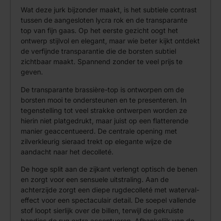
Wat deze jurk bijzonder maakt, is het subtiele contrast
tussen de aangesloten lycra rok en de transparante
top van fijn gaas. Op het eerste gezicht oogt het
ontwerp stijlvol en elegant, maar wie beter kijkt ontdekt
de verfijnde transparantie die de borsten subtiel
zichtbaar maakt. Spannend zonder te veel prijs te
geven.
De transparante brassière-top is ontworpen om de
borsten mooi te ondersteunen en te presenteren. In
tegenstelling tot veel strakke ontwerpen worden ze
hierin niet platgedrukt, maar juist op een flatterende
manier geaccentueerd. De centrale opening met
zilverkleurig sieraad trekt op elegante wijze de
aandacht naar het decolleté.
De hoge split aan de zijkant verlengt optisch de benen
en zorgt voor een sensuele uitstraling. Aan de
achterzijde zorgt een diepe rugdecolleté met waterval-
effect voor een spectaculair detail. De soepel vallende
stof loopt sierlijk over de billen, terwijl de gekruiste
bandjes de rug extra accentueren. Afhankelijk van de