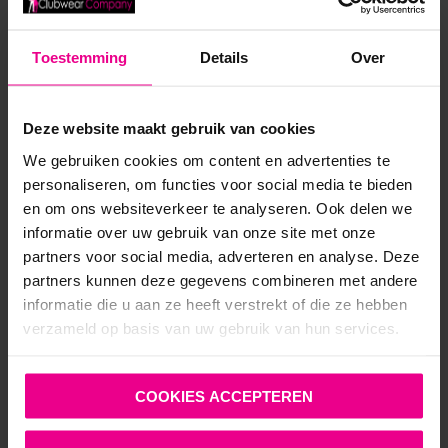
Toestemming
Details
Over
Deze website maakt gebruik van cookies
We gebruiken cookies om content en advertenties te
personaliseren, om functies voor social media te bieden
PATRICE CATANZARO – VENUS JURK – LYCRA – ZWART
en om ons websiteverkeer te analyseren. Ook delen we
informatie over uw gebruik van onze site met onze
€
129,95
partners voor social media, adverteren en analyse. Deze
5 werkdagen
partners kunnen deze gegevens combineren met andere
informatie die u aan ze heeft verstrekt of die ze hebben
verzameld op basis van uw gebruik van hun services.
COOKIES ACCEPTEREN