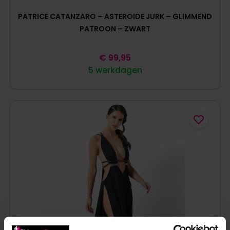
PATRICE CATANZARO – ASTEROIDE JURK – GLIMMEND
PATROON – ZWART
€
99,95
5 werkdagen