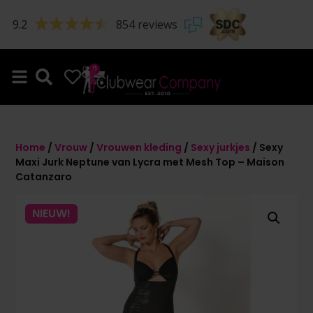
9.2
854 reviews
0
0
Home
/
Vrouw
/
Vrouwen kleding
/
Sexy jurkjes
/ Sexy
Maxi Jurk Neptune van Lycra met Mesh Top – Maison
Catanzaro
NIEUW!