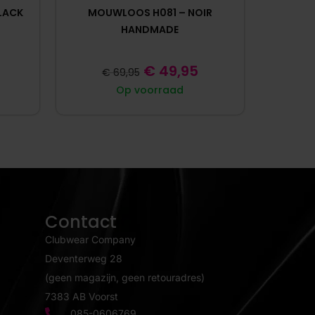
BLACK
MOUWLOOS H081 – NOIR
HANDMADE
€
49,95
€
69,95
Op voorraad
Contact
Clubwear Company
Deventerweg 28
(geen magazijn, geen retouradres)
7383 AB Voorst
085-0606769