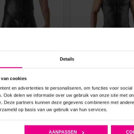
Details
S – KINKY BODYSUIT – EASY
WETLOOK BODYSUIT MOUW
SS – PU-LEER – ZWART
DRIEDELIGE RITS – SVEN
 van cookies
€
89,95
€
54,95
ent en advertenties te personaliseren, om functies voor social
Op voorraad
Op voorraad
. Ook delen we informatie over uw gebruik van onze site met on
e. Deze partners kunnen deze gegevens combineren met andere i
erzameld op basis van uw gebruik van hun services.
AANPASSEN
CO