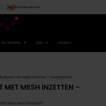
Klantenservice
0
0
Accessoires
Sale
Feesten
 Bodysuit met Mesh Inzetten – Svenjoyment
 MET MESH INZETTEN –
n met deze sexy bodysuit?