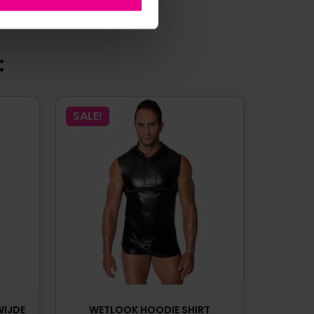
:
SALE!
WIJDE
WETLOOK HOODIE SHIRT