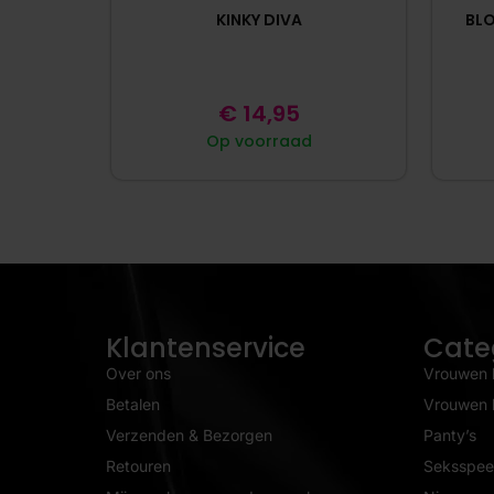
KINKY DIVA
BLO
€
14,95
Op voorraad
Klantenservice
Cate
Over ons
Vrouwen 
Betalen
Vrouwen l
Verzenden & Bezorgen
Panty’s
Retouren
Seksspeel