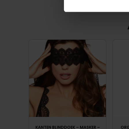
KANTEN BLINDDOEK – MASKER –
ORG