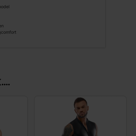
model
en
gcomfort
...