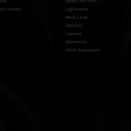
ouw
Benno von Stein
oys cadeau
Leg Avenue
Black Level
Satisfyer
Lovense
Womanizer
Fetish Submissive