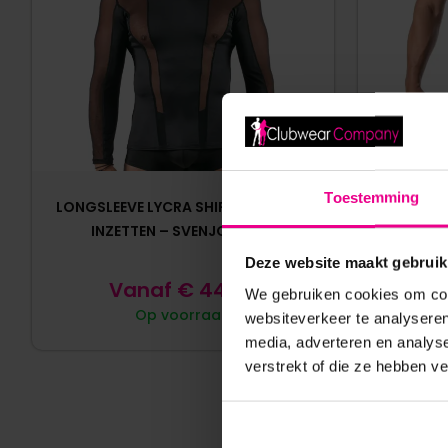
Toestemming
LONGSLEEVE LYCRA SHIRT MET MESH
TOF PARI
INZETTEN – SVENJOYMENT
ACCE
Deze website maakt gebruik
Vanaf
€
44,95
We gebruiken cookies om cont
Op voorraad
websiteverkeer te analyseren
media, adverteren en analys
verstrekt of die ze hebben v