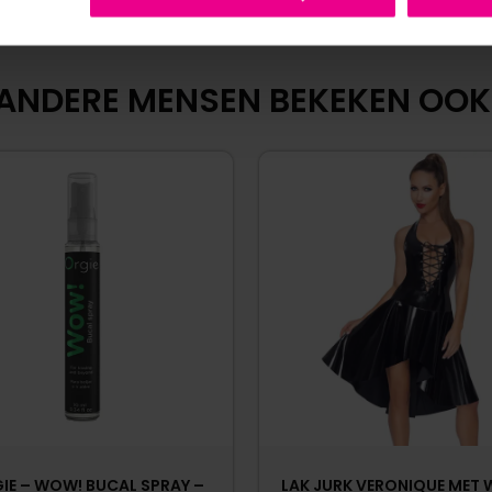
ANDERE MENSEN BEKEKEN OOK
IE – WOW! BUCAL SPRAY –
LAK JURK VERONIQUE MET 