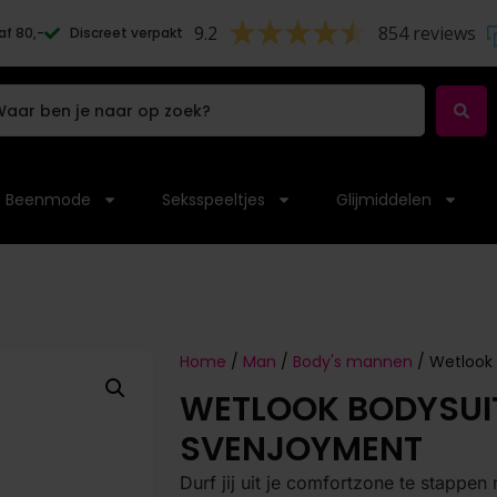
9.2
854 reviews
af 80,-
Discreet verpakt
Beenmode
Seksspeeltjes
Glijmiddelen
Home
/
Man
/
Body's mannen
/ Wetlook
WETLOOK BODYSUIT
SVENJOYMENT
Durf jij uit je comfortzone te stappe