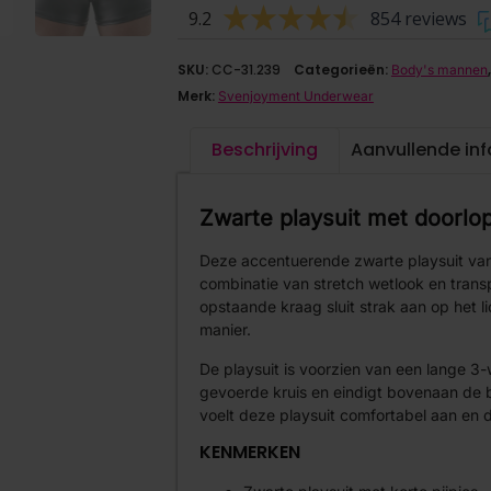
9.2
854 reviews
SKU:
CC-31.239
Categorieën:
Body's mannen
Merk:
Svenjoyment Underwear
Beschrijving
Aanvullende in
Zwarte playsuit met doorlop
Deze accentuerende zwarte playsuit va
combinatie van stretch wetlook en trans
opstaande kraag sluit strak aan op het
manier.
De playsuit is voorzien van een lange 3-
gevoerde kruis en eindigt bovenaan de bi
voelt deze playsuit comfortabel aan en d
KENMERKEN