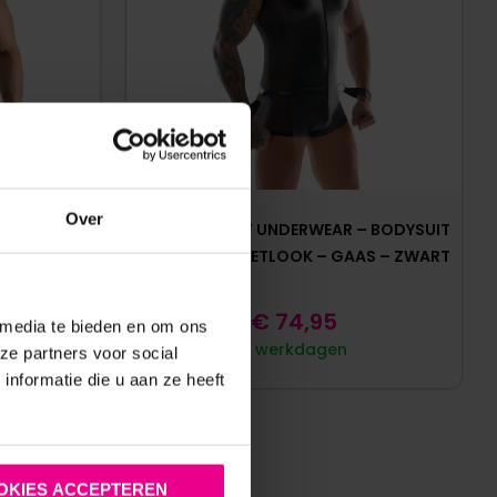
Over
LOOS MET
SVENJOYMENT UNDERWEAR – BODYSUIT
JOYMENT
BONDAGE – WETLOOK – GAAS – ZWART
€
74,95
 media te bieden en om ons
5 werkdagen
ze partners voor social
nformatie die u aan ze heeft
OKIES ACCEPTEREN