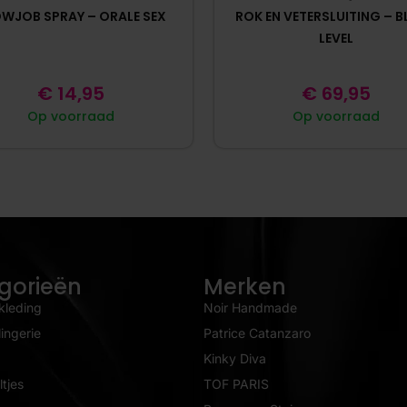
WJOB SPRAY – ORALE SEX
ROK EN VETERSLUITING – 
LEVEL
€
14,95
€
69,95
Op voorraad
Op voorraad
gorieën
Merken
kleding
Noir Handmade
ingerie
Patrice Catanzaro
Kinky Diva
tjes
TOF PARIS