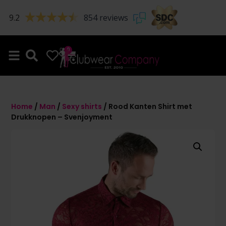
9.2
854 reviews
0
0
Home
/
Man
/
Sexy shirts
/ Rood Kanten Shirt met
Drukknopen – Svenjoyment