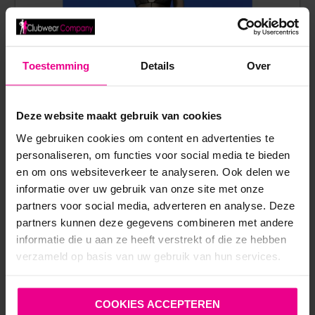
Toestemming
Details
Over
Deze website maakt gebruik van cookies
We gebruiken cookies om content en advertenties te
personaliseren, om functies voor social media te bieden
en om ons websiteverkeer te analyseren. Ook delen we
informatie over uw gebruik van onze site met onze
partners voor social media, adverteren en analyse. Deze
partners kunnen deze gegevens combineren met andere
PATRICE CATANZARO – BACHATA – CATSUIT – GAAS
informatie die u aan ze heeft verstrekt of die ze hebben
– ZWART
verzameld op basis van uw gebruik van hun services.
€
59,95
€
84,95
Op voorraad
COOKIES ACCEPTEREN