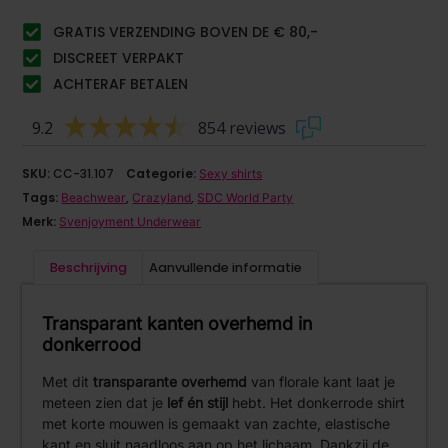
GRATIS VERZENDING BOVEN DE € 80,-
DISCREET VERPAKT
ACHTERAF BETALEN
9.2
854 reviews
SKU:
CC-31.107
Categorie:
Sexy shirts
Tags:
,
,
Beachwear
Crazyland
SDC World Party
Merk:
Svenjoyment Underwear
Beschrijving
Aanvullende informatie
Transparant kanten overhemd in
donkerrood
Met dit
transparante overhemd
van florale kant laat je
meteen zien dat je
lef én stijl
hebt. Het donkerrode shirt
met korte mouwen is gemaakt van zachte, elastische
kant en sluit naadloos aan op het lichaam. Dankzij de