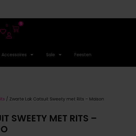
0
0
Accessoires
Sale
Feesten
its
/ Zwarte Lak Catsuit Sweety met Rits – Maison
T SWEETY MET RITS –
RO