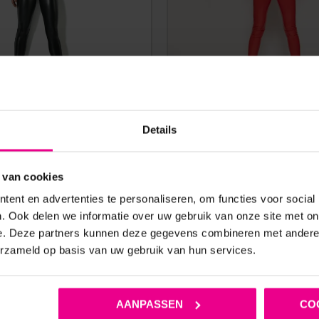
ATSUIT SWEETY MET RITS –
RODE LAK CATSUIT SWEETY 
Details
AISON CATANZARO
MAISON CATANZA
 van cookies
€
119,95
€
139,95
ent en advertenties te personaliseren, om functies voor social
5 werkdagen
Op voorraad
. Ook delen we informatie over uw gebruik van onze site met on
e. Deze partners kunnen deze gegevens combineren met andere i
erzameld op basis van uw gebruik van hun services.
AANPASSEN
CO