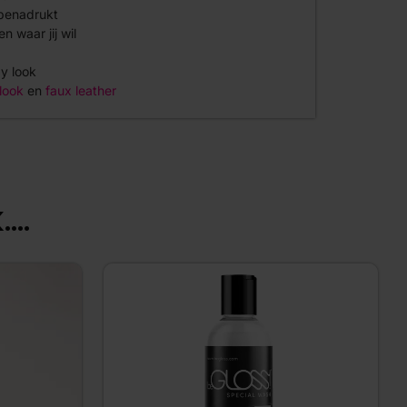
 benadrukt
n waar jij wil
y look
l
ook
en
faux leather
...