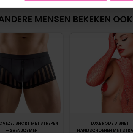
ANDERE MENSEN BEKEKEN OOK
OVEZEL SHORT MET STREPEN
LUXE RODE VISNET
– SVENJOYMENT
HANDSCHOENEN MET STRA