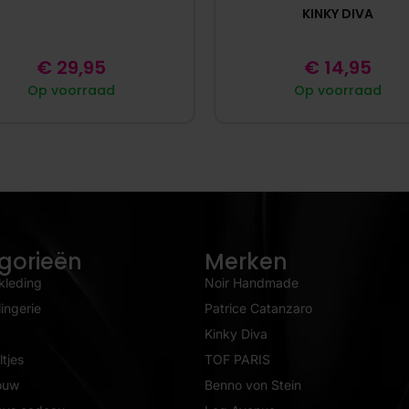
KINKY DIVA
€
29,95
€
14,95
Op voorraad
Op voorraad
gorieën
Merken
kleding
Noir Handmade
ingerie
Patrice Catanzaro
Kinky Diva
tjes
TOF PARIS
ouw
Benno von Stein