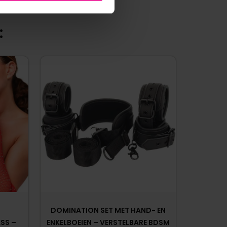
:
DOMINATION SET MET HAND- EN
SS –
ENKELBOEIEN – VERSTELBARE BDSM