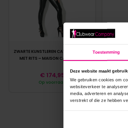
ZWARTE KUNSTLEREN CATSUIT SWEETY
WETLOOK C
Toestemming
MET RITS – MAISON CATANZARO
M
Deze website maakt gebruik
€
174,95
We gebruiken cookies om cont
Op voorraad
websiteverkeer te analyseren
media, adverteren en analys
verstrekt of die ze hebben v