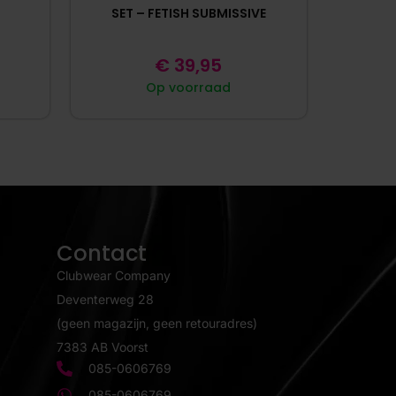
SET – FETISH SUBMISSIVE
€
39,95
Op voorraad
Contact
Clubwear Company
Deventerweg 28
(geen magazijn, geen retouradres)
7383 AB Voorst
085-0606769
085-0606769