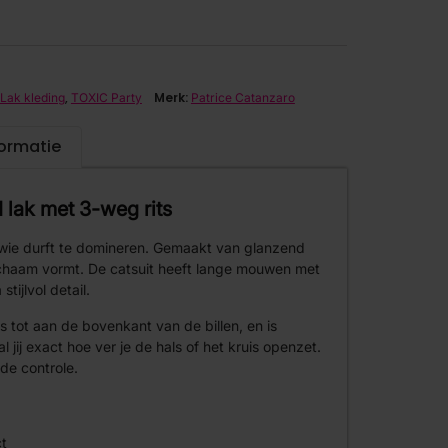
,
Merk:
Lak kleding
TOXIC Party
Patrice Catanzaro
formatie
 lak met 3-weg rits
r wie durft te domineren. Gemaakt van glanzend
lichaam vormt. De catsuit heeft lange mouwen met
stijlvol detail.
ls tot aan de bovenkant van de billen, en is
 jij exact hoe ver je de hals of het kruis openzet.
 de controle.
ct