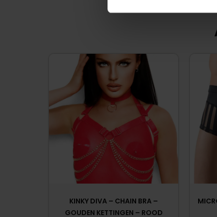
KINKY DIVA – CHAIN BRA –
MICR
GOUDEN KETTINGEN – ROOD