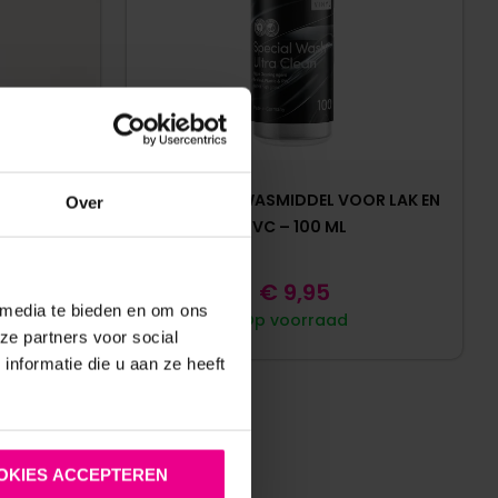
MET RITS –
BEGLOSS – WASMIDDEL VOOR LAK EN
Over
RO
PVC – 100 ML
€
9,95
 media te bieden en om ons
Op voorraad
ze partners voor social
nformatie die u aan ze heeft
OKIES ACCEPTEREN