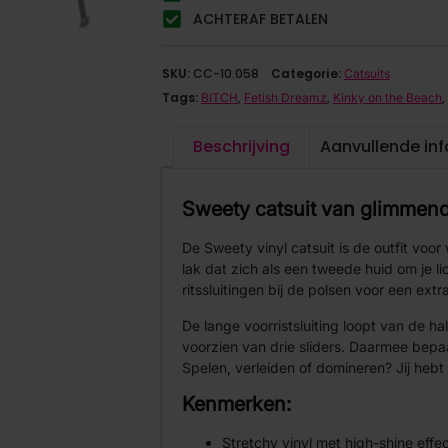
ACHTERAF BETALEN
SKU:
CC-10.058
Categorie:
Catsuits
Tags:
,
,
,
BITCH
Fetish Dreamz
Kinky on the Beach
Beschrijving
Aanvullende in
Sweety catsuit van glimmend
De Sweety vinyl catsuit is de outfit voo
lak dat zich als een tweede huid om je 
ritssluitingen bij de polsen voor een extra 
De lange voorristsluiting loopt van de ha
voorzien van drie sliders. Daarmee bepaal
Spelen, verleiden of domineren? Jij hebt
Kenmerken:
Stretchy vinyl met high-shine effe