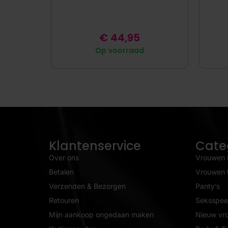
€
44,95
Op voorraad
Klantenservice
Cate
Over ons
Vrouwen 
Betalen
Vrouwen l
Verzenden & Bezorgen
Panty’s
Retouren
Seksspeel
Mijn aankoop ongedaan maken
Nieuw vr