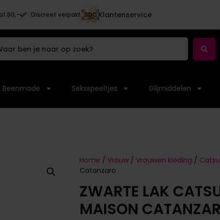
Klantenservice
af 80,-
Discreet verpakt
Beenmode
Seksspeeltjes
Glijmiddelen
Home
/
Vrouw
/
Vrouwen kleding
/
Catsu
Catanzaro
ZWARTE LAK CATSUI
MAISON CATANZA