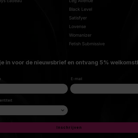
oys cadeau
Leg Avenue
Black Level
Satisfyer
Lovense
Womanizer
Fetish Submissive