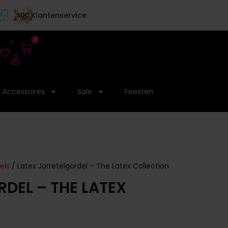
Klantenservice
0
0
Accessoires
Sale
Feesten
els
/ Latex Jarretelgordel – The Latex Collection
DEL – THE LATEX