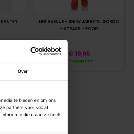
 KANTEN
LEG AVENUE – SHINY JARRETEL GORDEL
L
– STRASS – ROOD
€
19,95
Op voorraad
Over
 media te bieden en om ons
ze partners voor social
nformatie die u aan ze heeft
: