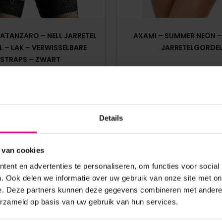
CATANZARO – NELL JARRETEL
AXAMI – SUMMER NEON –
 – LAK – VERWISSELBARE
JARRETELGORDE
STRAPS – ZWART
anaf
€
102,50
€
24,95
Op voorraad
Op voorraad
Details
 van cookies
ent en advertenties te personaliseren, om functies voor social
. Ook delen we informatie over uw gebruik van onze site met on
e. Deze partners kunnen deze gegevens combineren met andere i
erzameld op basis van uw gebruik van hun services.
ANDERE MENSEN BEKEKEN OOK