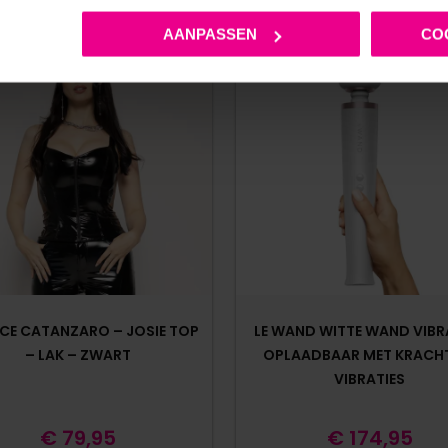
AANPASSEN
CO
CE CATANZARO – JOSIE TOP
LE WAND WITTE WAND VIB
– LAK – ZWART
OPLAADBAAR MET KRACH
VIBRATIES
€
79,95
€
174,95