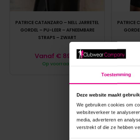
PATRICE CATANZARO – NELL JARRETEL
PATRICE 
GORDEL – PU-LEER – AFNEEMBARE
GORDEL
STRAPS – ZWART
Vanaf
€
89,95
V
Op voorraad
Toestemming
Deze website maakt gebruik
We gebruiken cookies om cont
websiteverkeer te analyseren
media, adverteren en analys
verstrekt of die ze hebben v