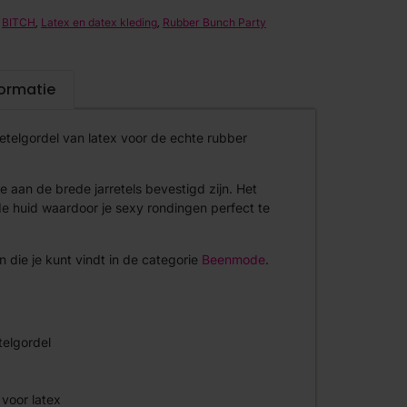
,
,
BITCH
Latex en datex kleding
Rubber Bunch Party
formatie
etelgordel van latex voor de echte rubber
ie aan de brede jarretels bevestigd zijn. Het
de huid waardoor je sexy rondingen perfect te
n die je kunt vindt in de categorie
Beenmode
.
telgordel
 voor latex