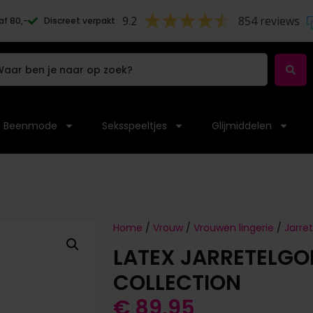
9.2
854 reviews
af 80,-
Discreet verpakt
Beenmode
Seksspeeltjes
Glijmiddelen
Home
/
Vrouw
/
Vrouwen lingerie
/
Jarret
LATEX JARRETELGOR
COLLECTION
€
89,95