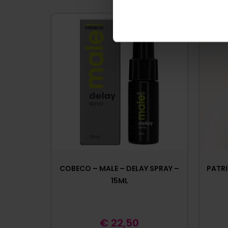
COBECO – MALE – DELAY SPRAY –
PATRI
15ML
€
22,50