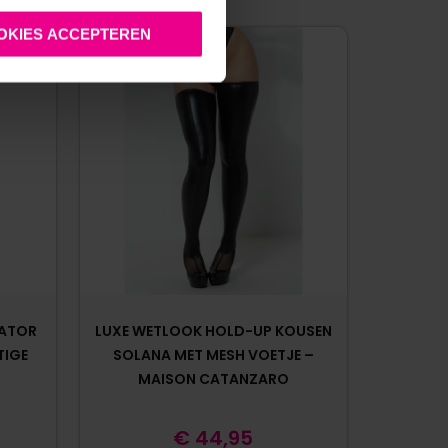
OKIES ACCEPTEREN
RATOR
LUXE WETLOOK HOLD-UP KOUSEN
TIGE
SOLANA MET MESH VOETJE –
MAISON CATANZARO
€
44,95