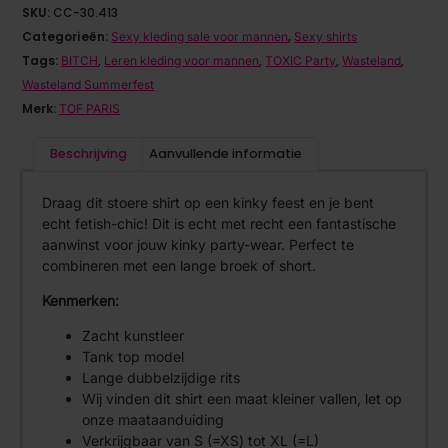
SKU:
CC-30.413
Categorieën:
,
Sexy kleding sale voor mannen
Sexy shirts
Tags:
,
,
,
,
BITCH
Leren kleding voor mannen
TOXIC Party
Wasteland
Wasteland Summerfest
Merk:
TOF PARIS
Beschrijving
Aanvullende informatie
Draag dit stoere shirt op een kinky feest en je bent
echt fetish-chic! Dit is echt met recht een fantastische
aanwinst voor jouw kinky party-wear. Perfect te
combineren met een lange broek of short.
Kenmerken:
Zacht kunstleer
Tank top model
Lange dubbelzijdige rits
Wij vinden dit shirt een maat kleiner vallen, let op
onze maataanduiding
Verkrijgbaar van S (=XS) tot XL (=L)