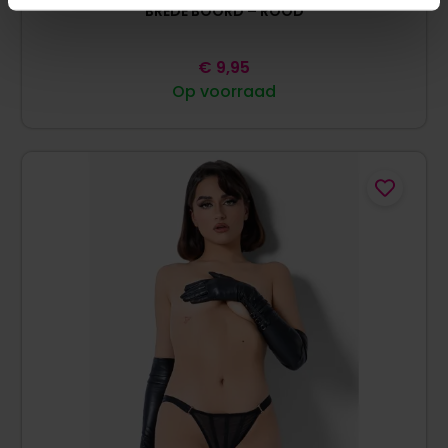
BREDE BOORD – ROOD
€
9,95
Op voorraad