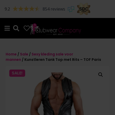
9.2
854 reviews
0
0
Home
/
Sale
/
Sexy kleding sale voor
mannen
/ Kunstleren Tank Top met Rits – TOF Paris
SALE!