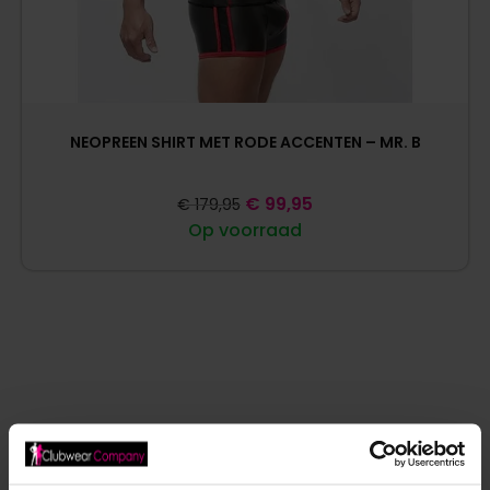
NEOPREEN SHIRT MET RODE ACCENTEN – MR. B
€
99,95
€
179,95
Op voorraad
ANDERE MENSEN BEKEKEN OOK: