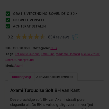
GRATIS VERZENDING BOVEN DE € 80,-
DISCREET VERPAKT
ACHTERAF BETALEN
9.2
854 reviews
SKU:
CC-20.068
Categorie:
BH's
Tags:
,
,
,
,
Let Us Be Curious
Little Sins
Madame Homard
Nieuw vrouw
Secret Underground
Merk:
Axami
Beschrijving
Aanvullende informatie
Axami Turquoise Soft BH van Kant
Deze prachtige soft BH van Axami straalt pure
elegantie uit. De BH is volledig uitgevoerd in verfijnd