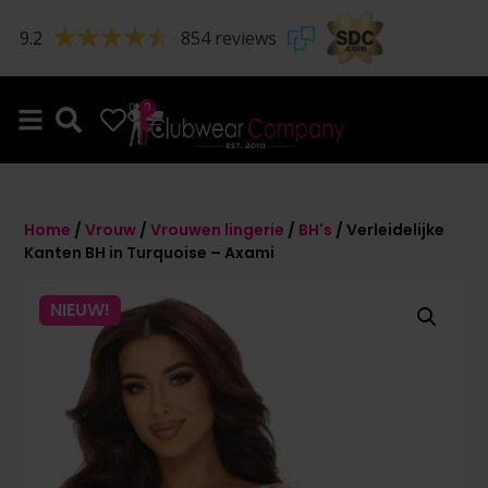
9.2
854 reviews
0
0
Home
/
Vrouw
/
Vrouwen lingerie
/
BH's
/ Verleidelijke
Kanten BH in Turquoise – Axami
NIEUW!