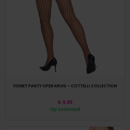
VISNET PANTY OPEN KRUIS – COTTELLI COLLECTION
€
9,95
Op voorraad