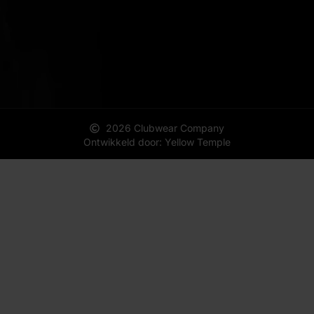
2026 Clubwear Company
Ontwikkeld door: Yellow Temple