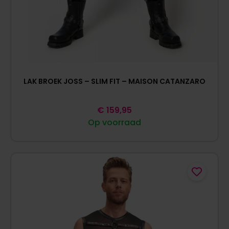
LAK BROEK JOSS – SLIM FIT – MAISON CATANZARO
€
159,95
Op voorraad