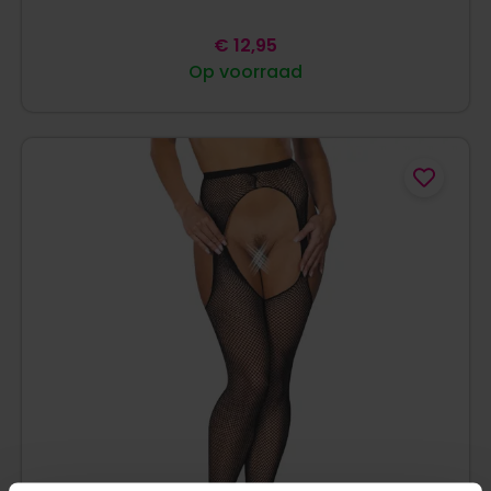
€
12,95
Op voorraad