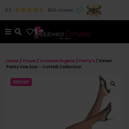
9.2
854 reviews
0
0
Home
/
Vrouw
/
Vrouwen lingerie
/
Panty's
/ Visnet
Panty One Size – Cottelli Collection
NIEUW!