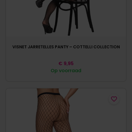
VISNET JARRETELLES PANTY – COTTELLI COLLECTION
€
9,95
Op voorraad