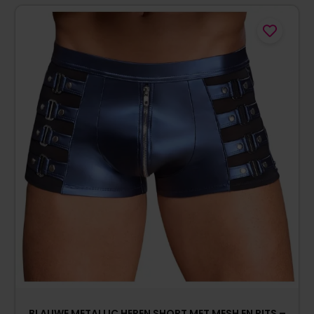
BLAUWE METALLIC HEREN SHORT MET MESH EN RITS –