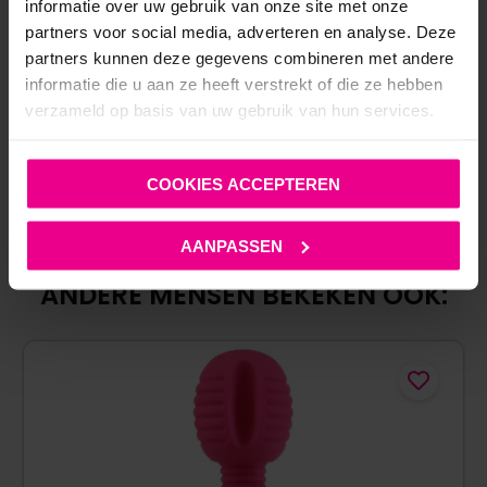
CUPS EN OPEN KRUIS – BAD KITTY
informatie over uw gebruik van onze site met onze
partners voor social media, adverteren en analyse. Deze
partners kunnen deze gegevens combineren met andere
€
62,95
informatie die u aan ze heeft verstrekt of die ze hebben
Op voorraad
verzameld op basis van uw gebruik van hun services.
COOKIES ACCEPTEREN
AANPASSEN
ANDERE MENSEN BEKEKEN OOK: