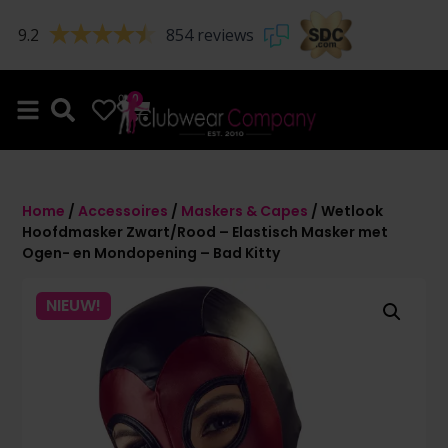
9.2
854 reviews
0
0
Home
/
Accessoires
/
Maskers & Capes
/ Wetlook
Hoofdmasker Zwart/Rood – Elastisch Masker met
Ogen- en Mondopening – Bad Kitty
NIEUW!