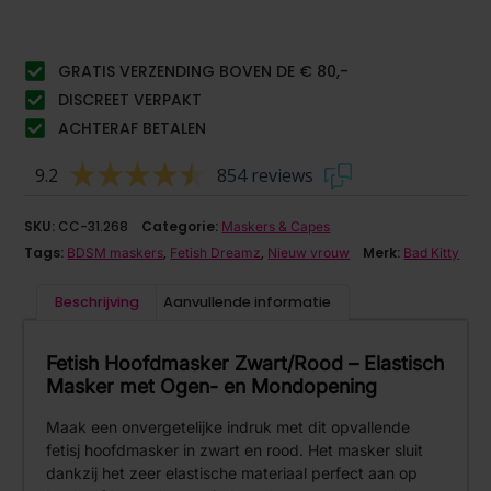
GRATIS VERZENDING BOVEN DE € 80,-
DISCREET VERPAKT
ACHTERAF BETALEN
9.2
854 reviews
SKU:
CC-31.268
Categorie:
Maskers & Capes
Tags:
,
,
Merk:
BDSM maskers
Fetish Dreamz
Nieuw vrouw
Bad Kitty
Beschrijving
Aanvullende informatie
Fetish Hoofdmasker Zwart/Rood – Elastisch
Masker met Ogen- en Mondopening
Maak een onvergetelijke indruk met dit opvallende
fetisj hoofdmasker in zwart en rood. Het masker sluit
dankzij het zeer elastische materiaal perfect aan op