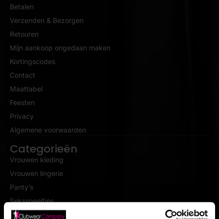
Betalen
Verzenden & Bezorgen
Retouren
Mijn aankoop ongedaan maken
Kortingscodes
Contact
Maattabel
Feesten
Privacy
Algemene voorwaarden
Categorieën
Vrouwen kleding
Vrouwen lingerie
Panty’s
Seksspeeltjes
Nieuw vrouw