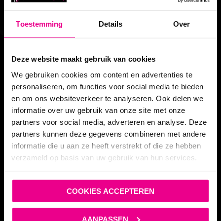
Body & Toys cadeau
Sale
Toestemming
Details
Over
Merken
Noir Handmade
Deze website maakt gebruik van cookies
Patrice Catanzaro
We gebruiken cookies om content en advertenties te
Kinky Diva
personaliseren, om functies voor social media te bieden
TOF PARIS
en om ons websiteverkeer te analyseren. Ook delen we
Benno von Stein
informatie over uw gebruik van onze site met onze
partners voor social media, adverteren en analyse. Deze
Leg Avenue
partners kunnen deze gegevens combineren met andere
Black Level
informatie die u aan ze heeft verstrekt of die ze hebben
Satisfyer
verzameld op basis van uw gebruik van hun services.
Lovense
Womanizer
COOKIES ACCEPTEREN
Fetish Submissive
Contact
AANPASSEN