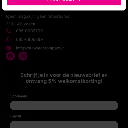
Clubwear Company
Deventerweg 28
(geen magazijn, geen retouradres)
7383 AB Voorst
085-0606769
085-0606769
info@clubwearcompany.nl