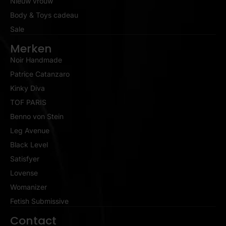
Nieuw vrouw
Body & Toys cadeau
Sale
Merken
Noir Handmade
Patrice Catanzaro
Kinky Diva
TOF PARIS
Benno von Stein
Leg Avenue
Black Level
Satisfyer
Lovense
Womanizer
Fetish Submissive
Contact