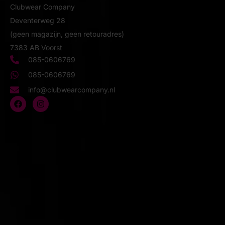
Clubwear Company
Deventerweg 28
(geen magazijn, geen retouradres)
7383 AB Voorst
085-0606769
085-0606769
info@clubwearcompany.nl