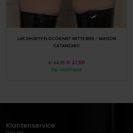
LAK SHORTY FLOCON MET WITTE BIES – MAISON
CATANZARO
€
27,50
€
44,95
Op voorraad
Klantenservice
Over ons