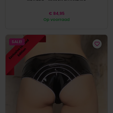
€
84,95
Op voorraad
SALE!