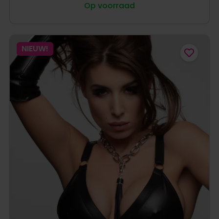
Op voorraad
NIEUW!