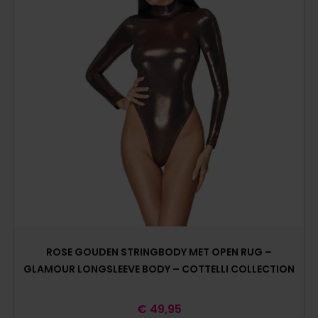
ROSE GOUDEN STRINGBODY MET OPEN RUG –
GLAMOUR LONGSLEEVE BODY – COTTELLI COLLECTION
€
49,95