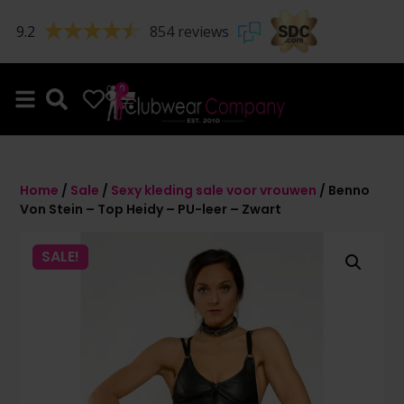
9.2
854 reviews
0
0
Home
/
Sale
/
Sexy kleding sale voor vrouwen
/ Benno
Von Stein – Top Heidy – PU-leer – Zwart
SALE!