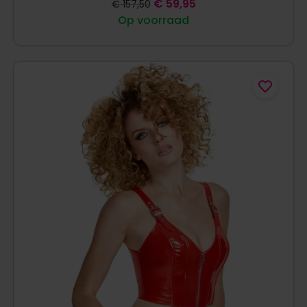
€
59,95
€
157,50
Op voorraad