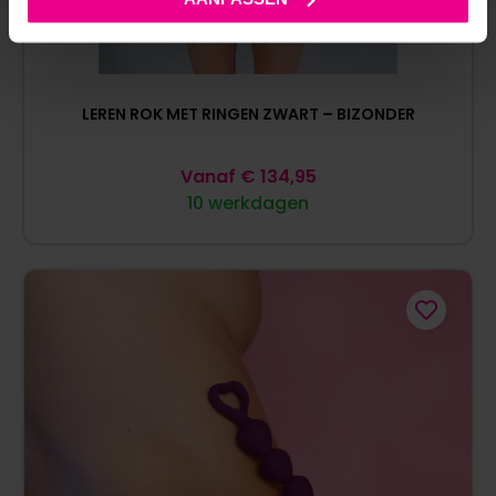
LEREN ROK MET RINGEN ZWART – BIZONDER
Vanaf
€
134,95
10 werkdagen