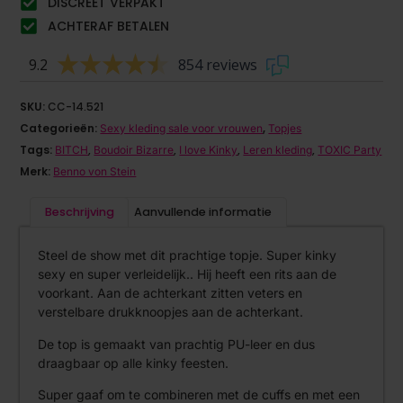
DISCREET VERPAKT
ACHTERAF BETALEN
9.2
854 reviews
SKU:
CC-14.521
Categorieën:
,
Sexy kleding sale voor vrouwen
Topjes
Tags:
,
,
,
,
BITCH
Boudoir Bizarre
I love Kinky
Leren kleding
TOXIC Party
Merk:
Benno von Stein
Beschrijving
Aanvullende informatie
Steel de show met dit prachtige topje. Super kinky
sexy en super verleidelijk.. Hij heeft een rits aan de
voorkant. Aan de achterkant zitten veters en
verstelbare drukknoopjes aan de achterkant.
De top is gemaakt van prachtig PU-leer en dus
draagbaar op alle kinky feesten.
Super gaaf om te combineren met de cuffs en met een