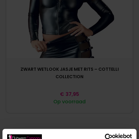
ZWART WETLOOK JASJE MET RITS – COTTELLI
COLLECTION
€
37,95
Op voorraad