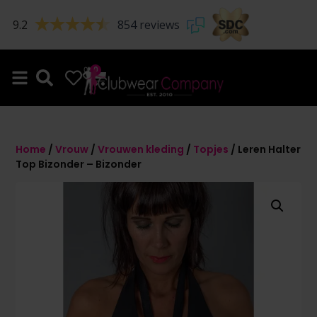
9.2
854 reviews
0
0
Home
/
Vrouw
/
Vrouwen kleding
/
Topjes
/ Leren Halter
Top Bizonder – Bizonder