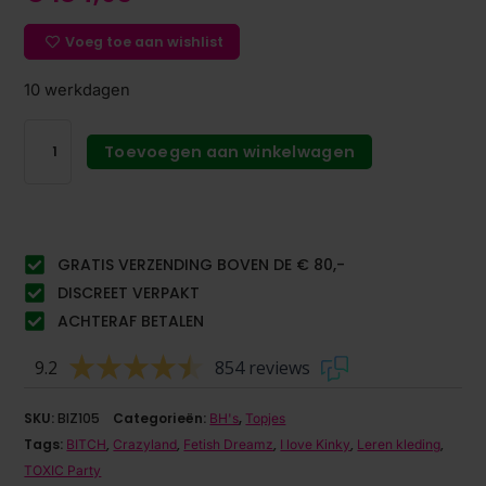
Voeg toe aan wishlist
10 werkdagen
Toevoegen aan winkelwagen
GRATIS VERZENDING BOVEN DE € 80,-
DISCREET VERPAKT
ACHTERAF BETALEN
9.2
854 reviews
SKU:
BIZ105
Categorieën:
,
BH's
Topjes
Tags:
,
,
,
,
,
BITCH
Crazyland
Fetish Dreamz
I love Kinky
Leren kleding
TOXIC Party