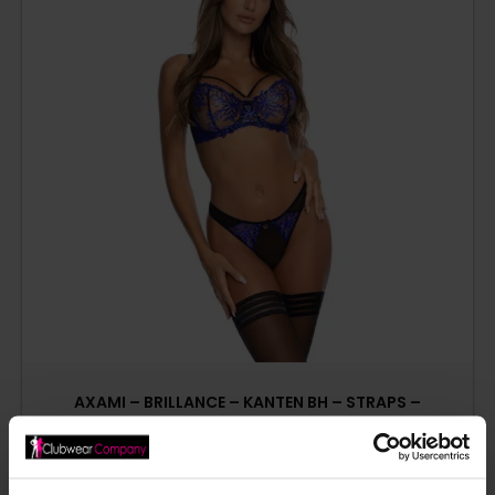
AXAMI – BRILLANCE – KANTEN BH – STRAPS –
KONINGSBLAUW – ZWART
€
49,95