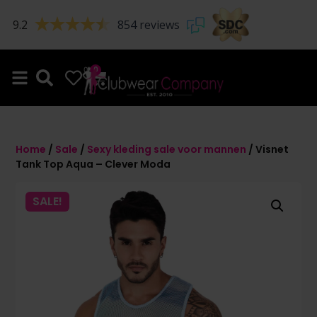
9.2
854 reviews
0
0
Home
/
Sale
/
Sexy kleding sale voor mannen
/ Visnet
Tank Top Aqua – Clever Moda
SALE!