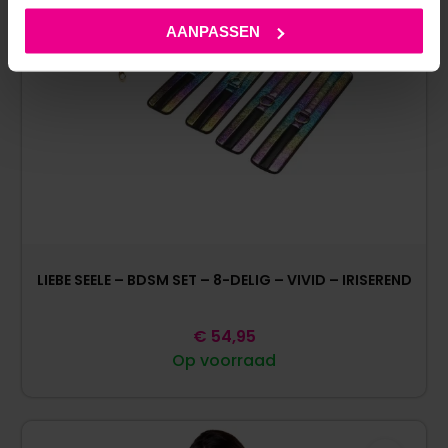
AANPASSEN
LIEBE SEELE – BDSM SET – 8-DELIG – VIVID – IRISEREND
€
54,95
Op voorraad