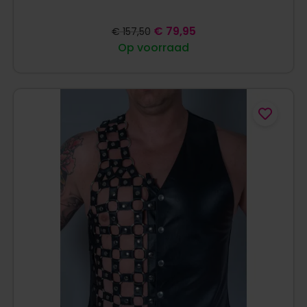
€
79,95
€
157,50
Op voorraad