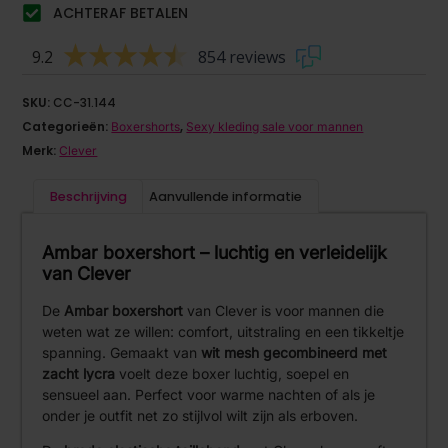
ACHTERAF BETALEN
9.2
854 reviews
SKU:
CC-31.144
Categorieën:
,
Boxershorts
Sexy kleding sale voor mannen
Merk:
Clever
Beschrijving
Aanvullende informatie
Ambar boxershort – luchtig en verleidelijk
van Clever
De
Ambar boxershort
van Clever is voor mannen die
weten wat ze willen: comfort, uitstraling en een tikkeltje
spanning. Gemaakt van
wit mesh gecombineerd met
zacht lycra
voelt deze boxer luchtig, soepel en
sensueel aan. Perfect voor warme nachten of als je
onder je outfit net zo stijlvol wilt zijn als erboven.