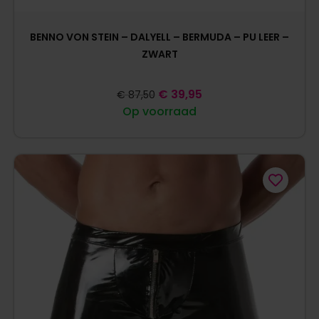
BENNO VON STEIN – DALYELL – BERMUDA – PU LEER –
ZWART
€
39,95
€
87,50
Op voorraad