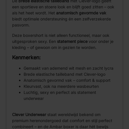
De
brede elastische tailleband
met Clever-logo geeft
een sportieve en stoere look en blijft goed zitten – ook
als het heet wordt. Het
anatomisch gevormde vak
biedt optimale ondersteuning én een zelfverzekerde
pasvorm.
Deze boxershort is niet alleen functioneel, maar ook
uitgesproken sexy. Een
statement piece
voor onder je
kleding – of gewoon om in gezien te worden.
Kenmerken:
Gemaakt van ademend wit mesh en zacht lycra
Brede elastische tailleband met Clever-logo
Anatomisch gevormd vak – comfort & support
Kleurvast, ook na meerdere wasbeurten
Luchtig, sexy en perfect als statement
underwear
Clever Underwear
staat wereldwijd bekend om
premium herenondergoed dat comfort en stijl perfect
combineert – en de Ambar boxer is daar hét bewijs