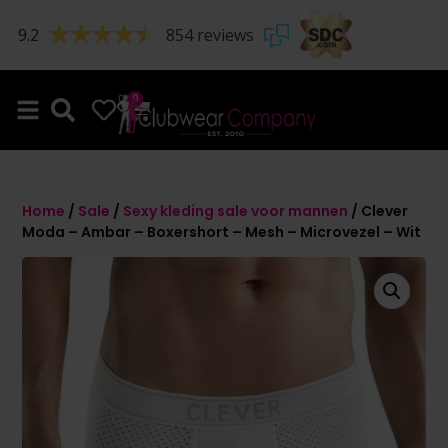
9.2
854 reviews
0
0
Home
/
Sale
/
Sexy kleding sale voor mannen
/ Clever
Moda – Ambar – Boxershort – Mesh – Microvezel – Wit