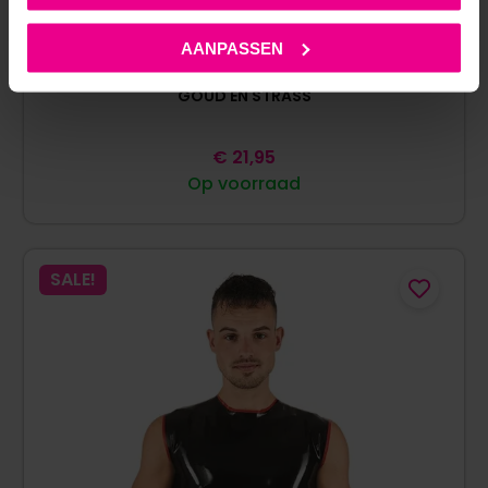
AANPASSEN
COTTELLI COLLECTION – STRING – OPEN KRUIS –
GOUD EN STRASS
€
21,95
Op voorraad
SALE!