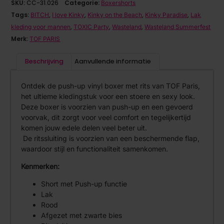
SKU:
CC-31.026
Categorie:
Boxershorts
Tags:
,
,
,
,
BITCH
I love Kinky
Kinky on the Beach
Kinky Paradise
Lak
,
,
,
kleding voor mannen
TOXIC Party
Wasteland
Wasteland Summerfest
Merk:
TOF PARIS
Beschrijving
Aanvullende informatie
Ontdek de push-up vinyl boxer met rits van TOF Paris,
het ultieme kledingstuk voor een stoere en sexy look.
Deze boxer is voorzien van push-up en een gevoerd
voorvak, dit zorgt voor veel comfort en tegelijkertijd
komen jouw edele delen veel beter uit.
De ritssluiting is voorzien van een beschermende flap,
waardoor stijl en functionaliteit samenkomen.
Kenmerken:
Short met Push-up functie
Lak
Rood
Afgezet met zwarte bies