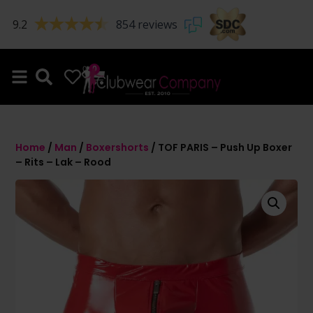
9.2
854 reviews
0
0
Home
/
Man
/
Boxershorts
/ TOF PARIS – Push Up Boxer
– Rits – Lak – Rood