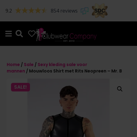
9.2
854 reviews
0
0
Home
/
Sale
/
Sexy kleding sale voor
mannen
/ Mouwloos Shirt met Rits Neopreen – Mr. B
SALE!