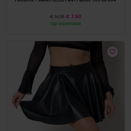
€
7,50
€
14,95
Op voorraad