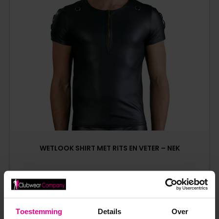
WETLOOK SHIRT MET RITS EN VETER – NEK
€
39,95
Op voorraad
Toestemming
Details
Over