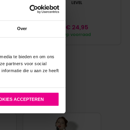
LEVEL
€
24,95
Over
Op voorraad
 media te bieden en om ons
ze partners voor social
nformatie die u aan ze heeft
:
OKIES ACCEPTEREN