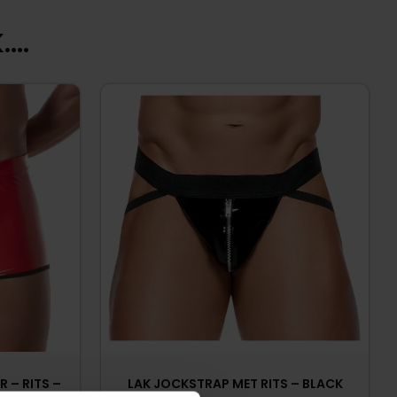
...
 – RITS –
LAK JOCKSTRAP MET RITS – BLACK