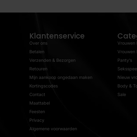
Klantenservice
Cate
Over ons
Vrouwen 
Betalen
Vrouwen l
Verzenden & Bezorgen
Panty’s
Retouren
Seksspeel
Mijn aankoop ongedaan maken
Nieuw vr
Kortingscodes
Body & T
Contact
Sale
Maattabel
Feesten
Privacy
Algemene voorwaarden