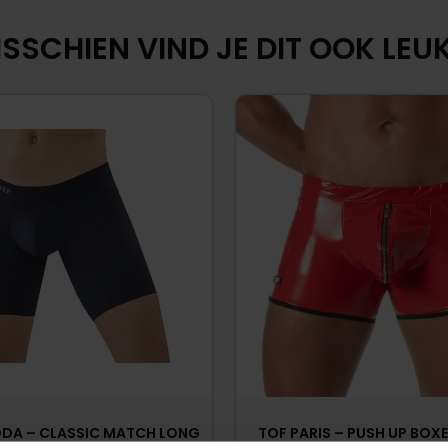
SSCHIEN VIND JE DIT OOK LEUK.
ODA – CLASSIC MATCH LONG
TOF PARIS – PUSH UP BOXER