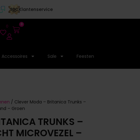
Klantenservice
0
0
Accessoires
Sale
Feesten
annen
/ Clever Moda – Britanica Trunks –
and – Groen
ITANICA TRUNKS –
HT MICROVEZEL –