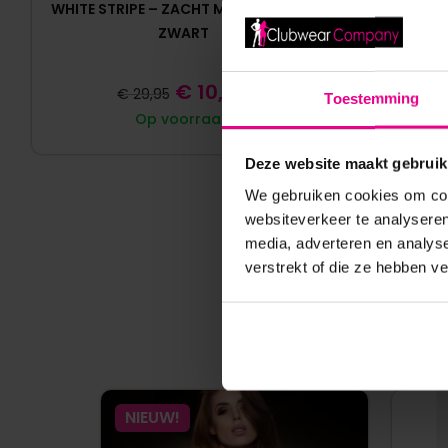
WHITE STRIPE – ZACHT MICROVEZEL –
BOXER – 
ZWART
€
10,00
€
29,95
Toestemming
Op voorraad
Deze website maakt gebruik
We gebruiken cookies om cont
websiteverkeer te analyseren
media, adverteren en analys
verstrekt of die ze hebben v
NIEUW!