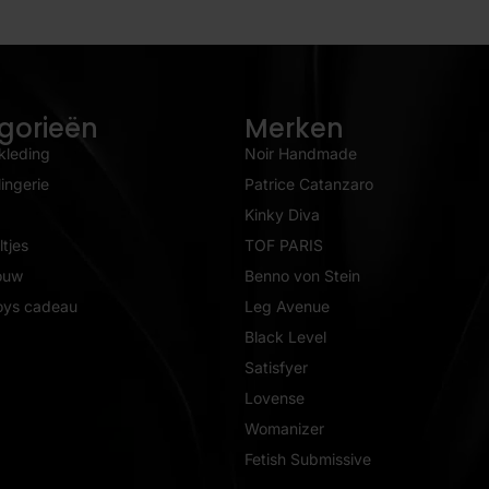
gorieën
Merken
kleding
Noir Handmade
ingerie
Patrice Catanzaro
Kinky Diva
tjes
TOF PARIS
ouw
Benno von Stein
oys cadeau
Leg Avenue
Black Level
Satisfyer
Lovense
Womanizer
Fetish Submissive