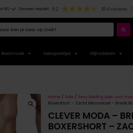
9.2
854 reviews
af 80,-
Discreet verpakt
Beenmode
Seksspeeltjes
Glijmiddelen
Home
/
Sale
/
Sexy kleding sale voor m
Boxershort – Zacht Microvezel – Brede B
CLEVER MODA – BR
BOXERSHORT – ZAC