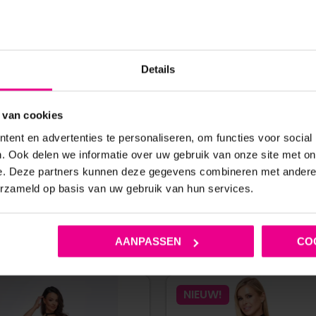
ZACHT MICROVEZEL – LANGE
LAK – ROOD
PIJPEN – ZWART
€
10,00
€
59,95
€
31,95
Details
Op voorraad
Op voorraad
 van cookies
ent en advertenties te personaliseren, om functies voor social
. Ook delen we informatie over uw gebruik van onze site met on
e. Deze partners kunnen deze gegevens combineren met andere i
erzameld op basis van uw gebruik van hun services.
ANDERE MENSEN BEKEKEN OOK
AANPASSEN
CO
NIEUW!