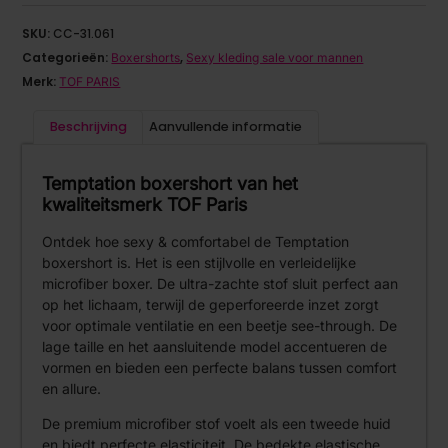
SKU:
CC-31.061
Categorieën:
,
Boxershorts
Sexy kleding sale voor mannen
Merk:
TOF PARIS
Beschrijving
Aanvullende informatie
Temptation boxershort van het
kwaliteitsmerk TOF Paris
Ontdek hoe sexy & comfortabel de Temptation
boxershort is. Het is een stijlvolle en verleidelijke
microfiber boxer. De ultra-zachte stof sluit perfect aan
op het lichaam, terwijl de geperforeerde inzet zorgt
voor optimale ventilatie en een beetje see-through. De
lage taille en het aansluitende model accentueren de
vormen en bieden een perfecte balans tussen comfort
en allure.
De premium microfiber stof voelt als een tweede huid
en biedt perfecte elasticiteit. De bedekte elastische