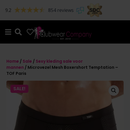
9.2
854 reviews
0
0
Home
/
Sale
/
Sexy kleding sale voor
mannen
/ Microvezel Mesh Boxershort Temptation –
TOF Paris
SALE!