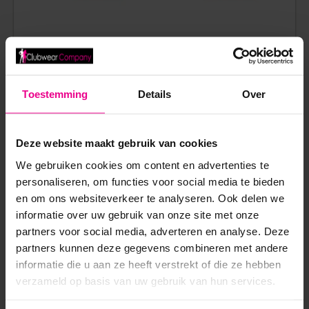
CLEVER MODA – CLASSIC MATCH LONG BOXER –
ZACHT MICROVEZEL – LANGE PIJPEN – ZWART
Toestemming
Details
Over
€
10,00
€
31,95
Op voorraad
Deze website maakt gebruik van cookies
We gebruiken cookies om content en advertenties te
personaliseren, om functies voor social media te bieden
en om ons websiteverkeer te analyseren. Ook delen we
informatie over uw gebruik van onze site met onze
partners voor social media, adverteren en analyse. Deze
partners kunnen deze gegevens combineren met andere
ANDERE MENSEN BEKEKEN OOK:
informatie die u aan ze heeft verstrekt of die ze hebben
verzameld op basis van uw gebruik van hun services.