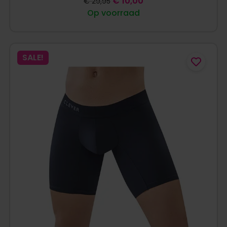
€
10,00
€
29,95
Op voorraad
SALE!