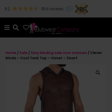
9.2
854 reviews
0
0
Home
/
Sale
/
Sexy kleding sale voor mannen
/ Clever
Moda – Cool Tank Top – Visnet – Zwart