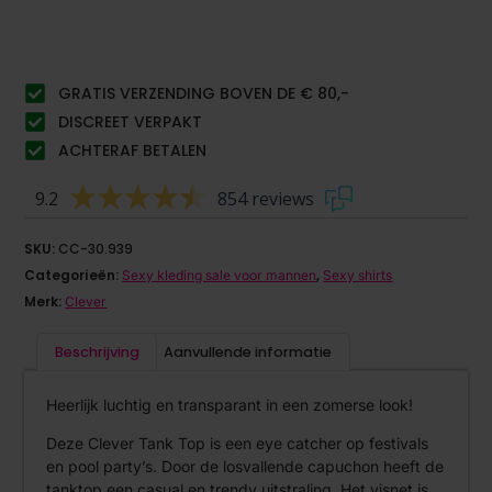
GRATIS VERZENDING BOVEN DE € 80,-
DISCREET VERPAKT
ACHTERAF BETALEN
9.2
854 reviews
SKU:
CC-30.939
Categorieën:
,
Sexy kleding sale voor mannen
Sexy shirts
Merk:
Clever
Beschrijving
Aanvullende informatie
Heerlijk luchtig en transparant in een zomerse look!
Deze Clever Tank Top is een eye catcher op festivals
en pool party’s. Door de losvallende capuchon heeft de
tanktop een casual en trendy uitstraling. Het visnet is