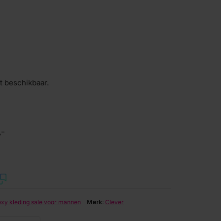
et beschikbaar.
,-
Merk:
xy kleding sale voor mannen
Clever