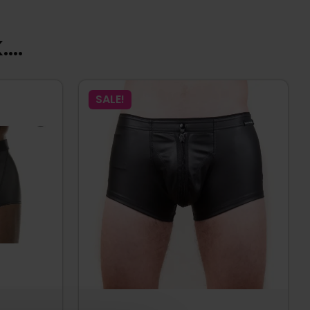
...
SALE!