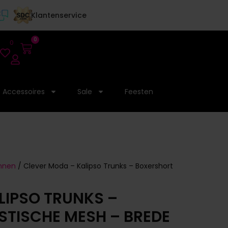
Klantenservice
0
0
Accessoires
Sale
Feesten
annen
/ Clever Moda – Kalipso Trunks – Boxershort
LIPSO TRUNKS –
STISCHE MESH – BREDE