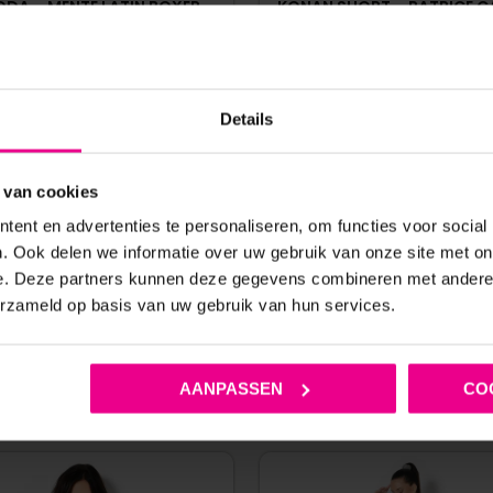
ODA – MENTE LATIN BOXER –
KONAN SHORT – PATRICE 
RIPE – ZACHT MICROVEZEL –
ZWART
€
10,00
Details
€
64,95
€
29,95
Op voorraad
Op voorraad
 van cookies
ent en advertenties te personaliseren, om functies voor social
. Ook delen we informatie over uw gebruik van onze site met on
e. Deze partners kunnen deze gegevens combineren met andere i
erzameld op basis van uw gebruik van hun services.
ANDERE MENSEN BEKEKEN OOK
AANPASSEN
CO