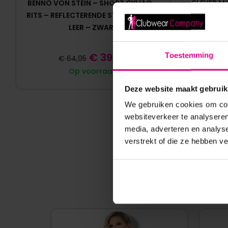
BENNO VON STEIN – SHORT CYLIAO –
CLEVER M
RITS – REFLECTERENDE STREPEN – PU-
WHITE ST
LEER – ZWART
€
39,95
Toestemming
€
64,95
Op voorraad
Deze website maakt gebruik
We gebruiken cookies om cont
websiteverkeer te analyseren
media, adverteren en analys
verstrekt of die ze hebben v