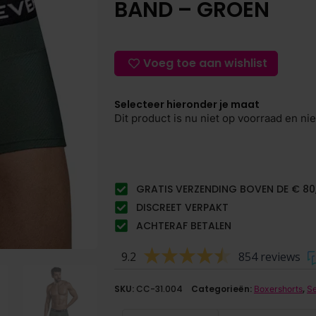
BAND – GROEN
Voeg toe aan wishlist
Selecteer hieronder je maat
Dit product is nu niet op voorraad en ni
GRATIS VERZENDING BOVEN DE € 80
DISCREET VERPAKT
ACHTERAF BETALEN
9.2
854 reviews
SKU:
CC-31.004
Categorieën:
,
Boxershorts
Se