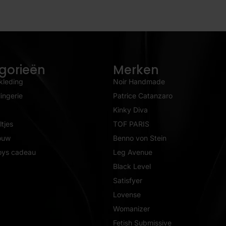
gorieën
Merken
kleding
Noir Handmade
ingerie
Patrice Catanzaro
Kinky Diva
tjes
TOF PARIS
ouw
Benno von Stein
oys cadeau
Leg Avenue
Black Level
Satisfyer
Lovense
Womanizer
Fetish Submissive