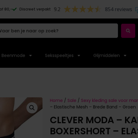
9.2
854 reviews
af 80,-
Discreet verpakt
Beenmode
Seksspeeltjes
Glijmiddelen
Home
/
Sale
/
Sexy kleding sale voor m
– Elastische Mesh – Brede Band – Groen
CLEVER MODA – KA
BOXERSHORT – ELA