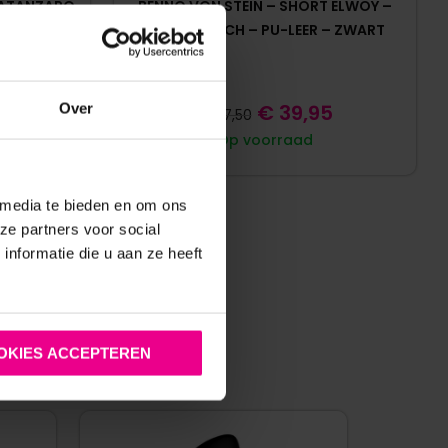
CATANZARO
BENNO VON STEIN – SHORT ELWOY –
RITS – POUCH – PU-LEER – ZWART
€
39,95
Over
€
87,50
Op voorraad
 media te bieden en om ons
ze partners voor social
nformatie die u aan ze heeft
:
OKIES ACCEPTEREN