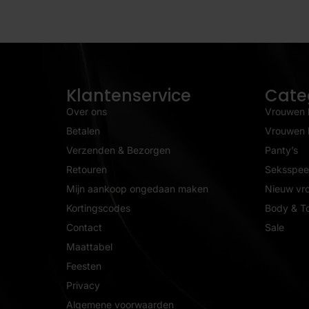
Klantenservice
Cate
Over ons
Vrouwen 
Betalen
Vrouwen l
Verzenden & Bezorgen
Panty’s
Retouren
Seksspeel
Mijn aankoop ongedaan maken
Nieuw vr
Kortingscodes
Body & T
Contact
Sale
Maattabel
Feesten
Privacy
Algemene voorwaarden