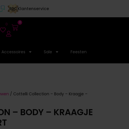
Klantenservice
0
0
Accessoires
Sale
Feesten
ouwen
/ Cottelli Collection – Body – Kraagje –
ION – BODY – KRAAGJE
RT