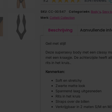
9.2
854 reviews
SKU:
CC-30.547
Categorieën:
,
Body's
Sexy k
Merk:
Cottelli Collection
Beschrijving
Aanvullende in
Geil met stijl!
Deze supersexy body met een classy ma
met een kraagje. De achterzijde heeft all
rits in het kruis..
Kenmerken:
Soft en stretchy
Zwarte matte look
Spannend laag uitgesneden
Rits in het kruis
Straps over de billen
Verkrijgbaar in 2 maten S/M en M