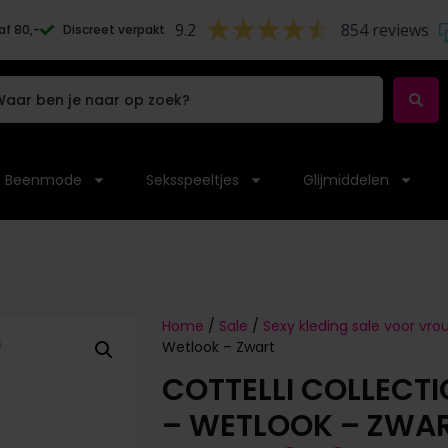
9.2
854 reviews
af 80,-
Discreet verpakt
Beenmode
Seksspeeltjes
Glijmiddelen
Home
/
Sale
/
Sexy kleding sale voor vr
Wetlook – Zwart
COTTELLI COLLECT
– WETLOOK – ZWA