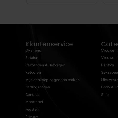
Klantenservice
Cate
Over ons
Vrouwen 
Betalen
Vrouwen l
Verzenden & Bezorgen
Panty’s
Retouren
Seksspeel
Mijn aankoop ongedaan maken
Nieuw vr
Kortingscodes
Body & T
Contact
Sale
Maattabel
Feesten
Privacy