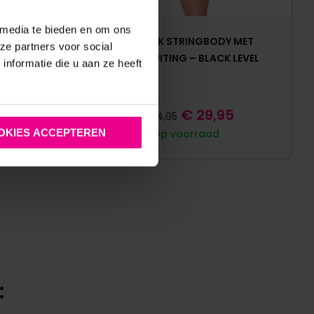
 media te bieden en om ons
MESH BODY
ROZE LAK STRINGBODY MET
ze partners voor social
KLEURIGE
VETERSLUITING – BLACK LEVEL
nformatie die u aan ze heeft
KY DIVA
€
29,95
€
44,95
OKIES ACCEPTEREN
Op voorraad
: