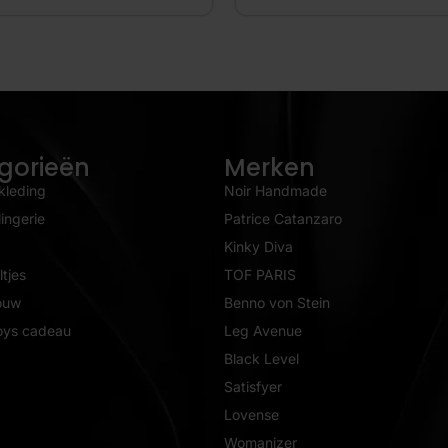
gorieën
Merken
kleding
Noir Handmade
ingerie
Patrice Catanzaro
Kinky Diva
tjes
TOF PARIS
ouw
Benno von Stein
oys cadeau
Leg Avenue
Black Level
Satisfyer
Lovense
Womanizer