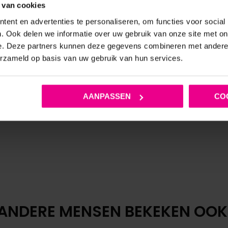
 van cookies
ent en advertenties te personaliseren, om functies voor social
K STRINGBODY MET RITS –
LUXE KRUISLOZE CUPLOZE 
. Ook delen we informatie over uw gebruik van onze site met on
BLACK LEVEL
MET BEENSTRAPS EN GOUD
e. Deze partners kunnen deze gegevens combineren met andere i
DETAILS – RISQUE – KIN
erzameld op basis van uw gebruik van hun services.
€
54,95
€
49,95
AANPASSEN
CO
Op voorraad
Op voorraad
ANDERE MENSEN BEKEKEN OOK