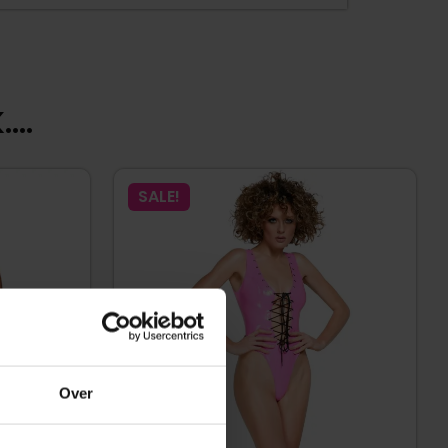
...
SALE!
Over