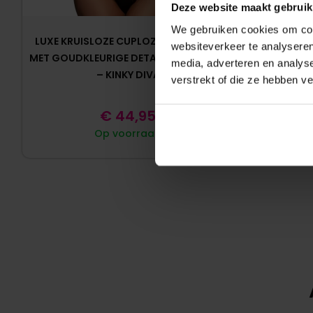
Deze website maakt gebruik
We gebruiken cookies om cont
LUXE KRUISLOZE CUPLOZE MESH BODY
RODE LA
websiteverkeer te analyseren
MET GOUDKLEURIGE DETAILS – PIQUANT
media, adverteren en analys
– KINKY DIVA
verstrekt of die ze hebben v
€
44,95
Op voorraad