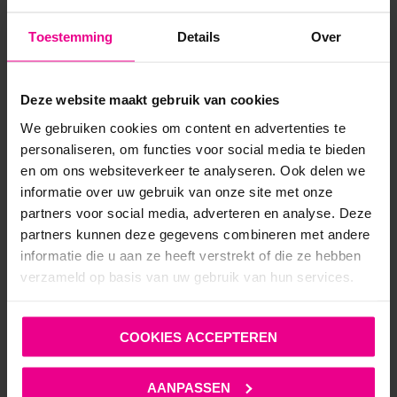
BODYGLISS – MASSAGEOLIE – GLIJMIDDEL – SILKY
Toestemming
Details
Over
SOFT OIL – PORNSTAR MARTINI
€
18,95
Deze website maakt gebruik van cookies
Op voorraad
We gebruiken cookies om content en advertenties te
personaliseren, om functies voor social media te bieden
en om ons websiteverkeer te analyseren. Ook delen we
informatie over uw gebruik van onze site met onze
partners voor social media, adverteren en analyse. Deze
partners kunnen deze gegevens combineren met andere
informatie die u aan ze heeft verstrekt of die ze hebben
ANDERE MENSEN BEKEKEN OOK:
verzameld op basis van uw gebruik van hun services.
COOKIES ACCEPTEREN
AANPASSEN