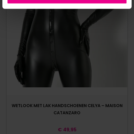
WETLOOK MET LAK HANDSCHOENEN CELYA – MAISON
CATANZARO
€
49,95