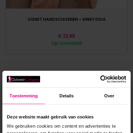
VISNET HANDSCHOENEN – KINKY DIVA
€
12,95
Op voorraad
Toestemming
Details
Over
ANDERE MENSEN BEKEKEN OOK:
Deze website maakt gebruik van cookies
NIEUW!
We gebruiken cookies om content en advertenties te