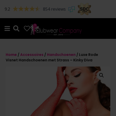
9.2
854 reviews
0
0
Home
/
Accessoires
/
Handschoenen
/ Luxe Rode
Visnet Handschoenen met Strass – Kinky Diva