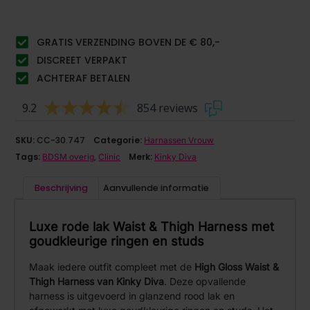
GRATIS VERZENDING BOVEN DE € 80,-
DISCREET VERPAKT
ACHTERAF BETALEN
9.2
854 reviews
SKU:
CC-30.747
Categorie:
Harnassen Vrouw
Tags:
,
Merk:
BDSM overig
Clinic
Kinky Diva
Beschrijving
Aanvullende informatie
Luxe rode lak Waist & Thigh Harness met
goudkleurige ringen en studs
Maak iedere outfit compleet met de
High Gloss Waist &
Thigh Harness van Kinky Diva
. Deze opvallende
harness is uitgevoerd in glanzend rood lak en