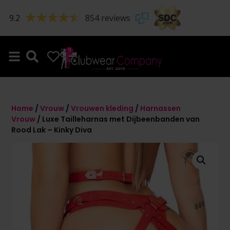
9.2
854 reviews
0
0
Home
/
Vrouw
/
Vrouwen kleding
/
Harnassen
Vrouw
/ Luxe Tailleharnas met Dijbeenbanden van
Rood Lak – Kinky Diva