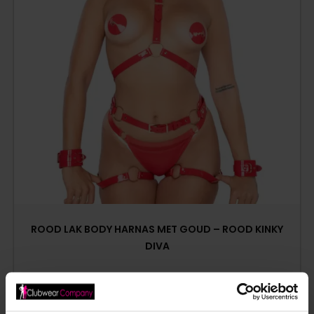
ROOD LAK BODY HARNAS MET GOUD – ROOD KINKY
DIVA
€
59,95
Op voorraad