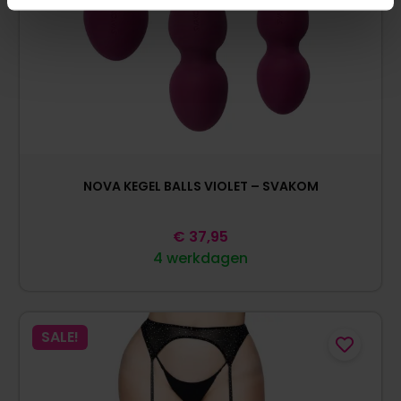
NOVA KEGEL BALLS VIOLET – SVAKOM
€
37,95
4 werkdagen
SALE!