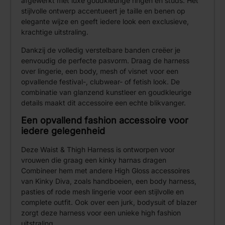
afgewerkt met luxe goudkleurige ringen en studs. Het
stijlvolle ontwerp accentueert je taille en benen op
elegante wijze en geeft iedere look een exclusieve,
krachtige uitstraling.
Dankzij de volledig verstelbare banden creëer je
eenvoudig de perfecte pasvorm. Draag de harness
over lingerie, een body, mesh of visnet voor een
opvallende festival-, clubwear- of fetish look. De
combinatie van glanzend kunstleer en goudkleurige
details maakt dit accessoire een echte blikvanger.
Een opvallend fashion accessoire voor
iedere gelegenheid
Deze Waist & Thigh Harness is ontworpen voor
vrouwen die graag een kinky harnas dragen
Combineer hem met andere High Gloss accessoires
van Kinky Diva, zoals handboeien, een body harness,
pasties of rode mesh lingerie voor een stijlvolle en
complete outfit. Ook over een jurk, bodysuit of blazer
zorgt deze harness voor een unieke high fashion
uitstraling.