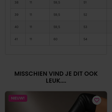
38
11
59,5
51
39
11
59,5
52
40
11
59,5
53
41
11
60
54
MISSCHIEN VIND JE DIT OOK
LEUK....
NIEUW!