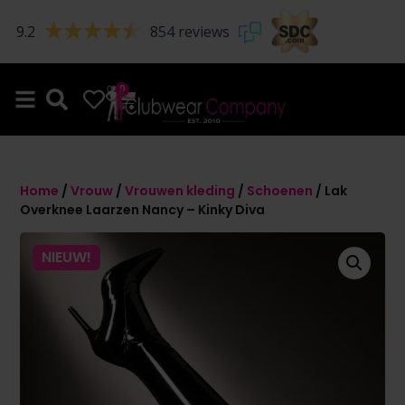
9.2
854 reviews
0
0
Home
/
Vrouw
/
Vrouwen kleding
/
Schoenen
/ Lak
Overknee Laarzen Nancy – Kinky Diva
NIEUW!