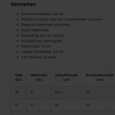
Kenmerken:
Overknee laarzen van lak
Stretch schacht voor een comfortabele pasvorm
Elegante overknee uitvoering
Hoge stilettohak
Ritssluiting aan de zijkant
Inclusief luxe opbergzak
Hakhoogte: 11 cm
Lengte ritssluiting: 23 cm
Valt normaal op maat
Maat
Hakhoogte
Schachthoogte
Bovenbeenomtrek
(EU)
(cm)
(cm)
(cm)
36
11
58,5
49
37
11
59
50