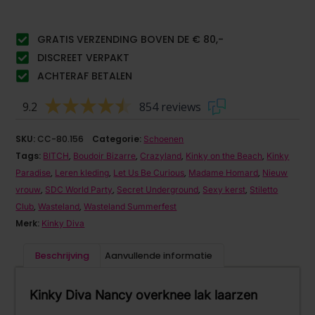
GRATIS VERZENDING BOVEN DE € 80,-
DISCREET VERPAKT
ACHTERAF BETALEN
9.2
854 reviews
SKU:
CC-80.156
Categorie:
Schoenen
Tags:
,
,
,
,
BITCH
Boudoir Bizarre
Crazyland
Kinky on the Beach
Kinky
,
,
,
,
Paradise
Leren kleding
Let Us Be Curious
Madame Homard
Nieuw
,
,
,
,
vrouw
SDC World Party
Secret Underground
Sexy kerst
Stiletto
,
,
Club
Wasteland
Wasteland Summerfest
Merk:
Kinky Diva
Beschrijving
Aanvullende informatie
Kinky Diva Nancy overknee lak laarzen