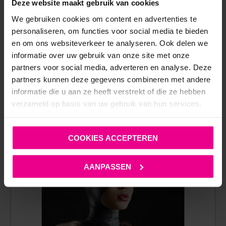
Op voorraad
Deze website maakt gebruik van cookies
We gebruiken cookies om content en advertenties te
personaliseren, om functies voor social media te bieden
en om ons websiteverkeer te analyseren. Ook delen we
informatie over uw gebruik van onze site met onze
partners voor social media, adverteren en analyse. Deze
partners kunnen deze gegevens combineren met andere
informatie die u aan ze heeft verstrekt of die ze hebben
ANDERE MENSEN BEKEKEN OOK:
verzameld op basis van uw gebruik van hun services.
COOKIES ACCEPTEREN
AANPASSEN