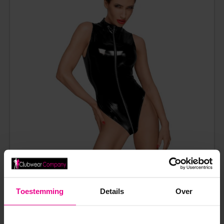
LAK BODY F191 MET 3-WEG RITS – NOIR HANDMADE
Toestemming
Details
Over
€
69,95