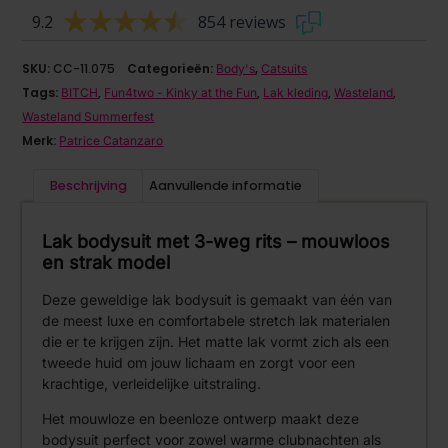
9.2
854 reviews
SKU:
CC-11.075
Categorieën:
,
Body's
Catsuits
Tags:
,
,
,
,
BITCH
Fun4two - Kinky at the Fun
Lak kleding
Wasteland
Wasteland Summerfest
Merk:
Patrice Catanzaro
Beschrijving
Aanvullende informatie
Lak bodysuit met 3-weg rits – mouwloos
en strak model
Deze geweldige lak bodysuit is gemaakt van één van
de meest luxe en comfortabele stretch lak materialen
die er te krijgen zijn. Het matte lak vormt zich als een
tweede huid om jouw lichaam en zorgt voor een
krachtige, verleidelijke uitstraling.
Het mouwloze en beenloze ontwerp maakt deze
bodysuit perfect voor zowel warme clubnachten als