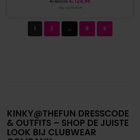
€
124,95
€
189,95
Op voorraad
1
2
…
8
9
KINKY@THEFUN DRESSCODE
& OUTFITS – SHOP DE JUISTE
LOOK BIJ CLUBWEAR