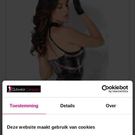
KORTE LAK HANDSCHOENEN MOLLY – MAISON
Toestemming
Details
Over
CATANZARO
€
44,95
Deze website maakt gebruik van cookies
5 werkdagen