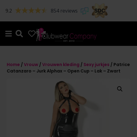
9.2
854 reviews
0
0
Home
/
Vrouw
/
Vrouwen kleding
/
Sexy jurkjes
/ Patrice
Catanzaro – Jurk Alphax – Open Cup – Lak – Zwart