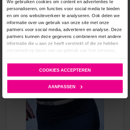
We gebruiken cookies om content en advertenties te
personaliseren, om functies voor social media te bieden
en om ons websiteverkeer te analyseren. Ook delen we
informatie over uw gebruik van onze site met onze
partners voor social media, adverteren en analyse. Deze
partners kunnen deze gegevens combineren met andere
informatie die u aan ze heeft verstrekt of die ze hebben
verzameld op basis van uw gebruik van hun services.
ANDERE MENSEN BEKEKEN OOK:
COOKIES ACCEPTEREN
AANPASSEN