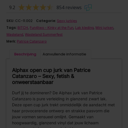
9.2
854 reviews
SKU:
CC-11.002
Categorie:
Sexy jurkjes
Tags:
,
,
,
,
BITCH
Fun4two - Kinky at the Fun
Lak kleding
Mini jurken
,
Wasteland
Wasteland Summerfest
Merk:
Patrice Catanzaro
Beschrijving
Aanvullende informatie
Alphax open cup jurk van Patrice
Catanzaro – Sexy, fetish &
onweerstaanbaar
Durf jij te domineren? De Alphax jurk van Patrice
Catanzaro is pure verleiding in glanzend zwart lak.
Deze open cup jurk trekt onmiddellijk de aandacht met
haar provocerende ontwerp en strakke pasvorm die
jouw vormen sensueel omlijnt. Gemaakt van
hoogwaardig, glanzend vinyl dat jouw lichaam