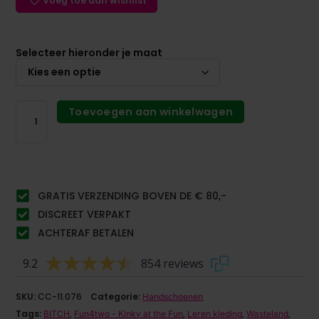
Voeg toe aan wishlist
Selecteer hieronder je maat
Toevoegen aan winkelwagen
GRATIS VERZENDING BOVEN DE € 80,-
DISCREET VERPAKT
ACHTERAF BETALEN
9.2
854 reviews
SKU:
CC-11.076
Categorie:
Handschoenen
Tags:
,
,
,
,
BITCH
Fun4two - Kinky at the Fun
Leren kleding
Wasteland