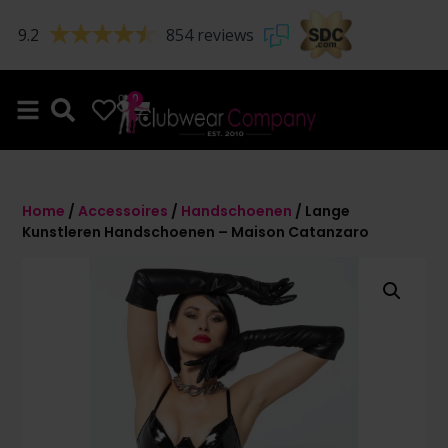
9.2
854 reviews
0
0
Home
/
Accessoires
/
Handschoenen
/ Lange
Kunstleren Handschoenen – Maison Catanzaro