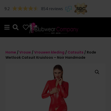
9.2
854 reviews
0
0
Home
/
Vrouw
/
Vrouwen kleding
/
Catsuits
/ Rode
Wetlook Catsuit Kruisloos – Noir Handmade