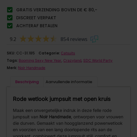
GRATIS VERZENDING BOVEN DE € 80,-
DISCREET VERPAKT
ACHTERAF BETALEN
9.2
854 reviews
SKU:
CC-31.185
Categorie:
Catsuits
Tags:
,
,
Booming Sexy New Year
Crazyland
SDC World Party
Merk:
Noir Handmade
Beschrijving
Aanvullende informatie
Rode wetlook jumpsuit met open kruis
Maak een onvergetelijke indruk in deze felle rode
jumpsuit van
Noir Handmade
, ontworpen voor vrouwen
die durven. Gemaakt van hoogglanzend powerwetlook
en voorzien van een lang doorlopende rits aan de
voorkant, combineert deze jumpsuit stijl, comfort en