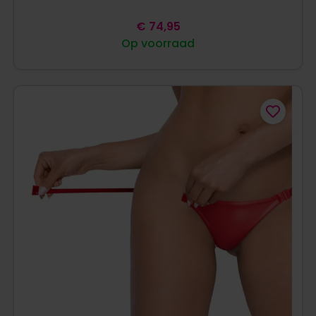
€
74,95
Op voorraad