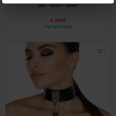
LEER – GOUD – ZWART
€
29,95
Op voorraad