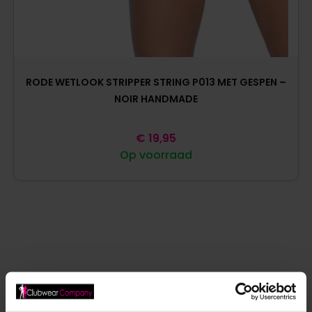
RODE WETLOOK STRIPPER STRING P013 MET GESPEN –
NOIR HANDMADE
€
19,95
Op voorraad
ANDERE MENSEN BEKEKEN OOK: