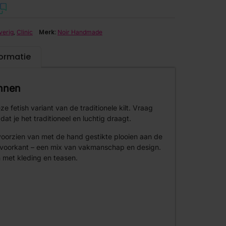
,
Merk:
erig
Clinic
Noir Handmade
formatie
nnen
 fetish variant van de traditionele kilt. Vraag
 dat je het traditioneel en luchtig draagt.
 voorzien van met de hand gestikte plooien aan de
e voorkant – een mix van vakmanschap en design.
n met kleding en teasen.