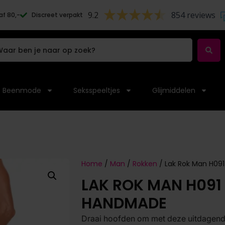
9.2
854 reviews
af 80,-
Discreet verpakt
Beenmode
Seksspeeltjes
Glijmiddelen
Home
/
Man
/
Rokken
/ Lak Rok Man H09
LAK ROK MAN H091 
HANDMADE
Draai hoofden om met deze uitdagende