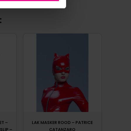
:
ET –
LAK MASKER ROOD – PATRICE
SLIP –
CATANZARO