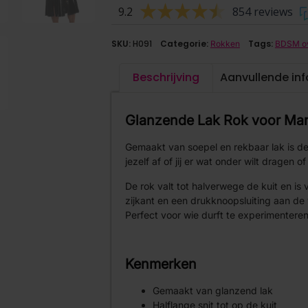
9.2
854 reviews
SKU:
H091
Categorie:
Tags:
Rokken
BDSM ov
Beschrijving
Aanvullende in
Glanzende Lak Rok voor Ma
Gemaakt van soepel en rekbaar lak is deze
jezelf af of jij er wat onder wilt dragen of
De rok valt tot halverwege de kuit en is
zijkant en een drukknoopsluiting aan d
Perfect voor wie durft te experimentere
Kenmerken
Gemaakt van glanzend lak
Halflange snit tot op de kuit