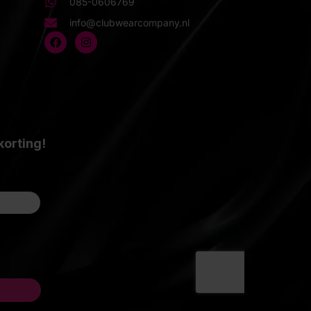
085-0606769
info@clubwearcompany.nl