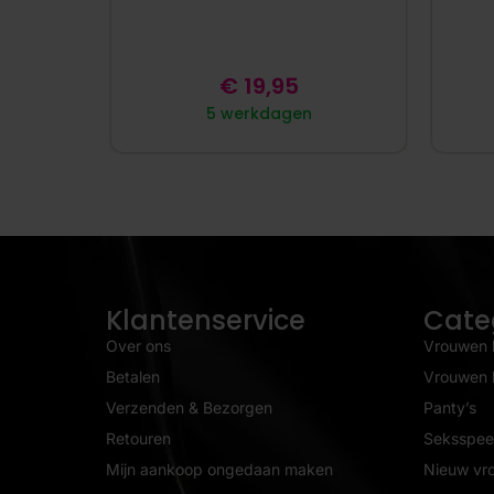
€
19,95
5 werkdagen
Klantenservice
Cate
Over ons
Vrouwen 
Betalen
Vrouwen l
Verzenden & Bezorgen
Panty’s
Retouren
Seksspeel
Mijn aankoop ongedaan maken
Nieuw vr