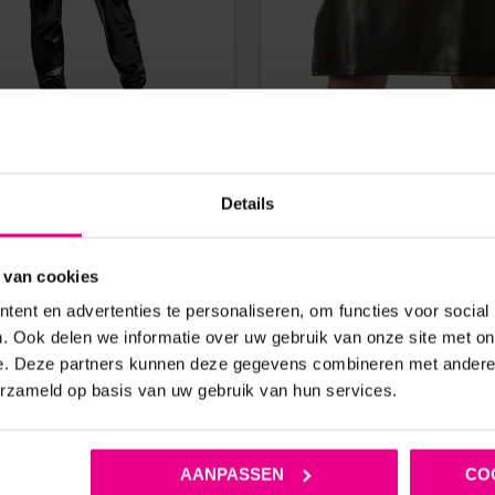
AT PANTS H093 VOLTAGE –
TOF PARIS – KINKY ROK –
NOIR HANDMADE
DRUKKNOPEN – RITSVAK – 
Details
ZWART
 van cookies
Vanaf
€
89,95
€
129,95
ent en advertenties te personaliseren, om functies voor social
Op voorraad
Op voorraad
. Ook delen we informatie over uw gebruik van onze site met on
e. Deze partners kunnen deze gegevens combineren met andere i
erzameld op basis van uw gebruik van hun services.
AANPASSEN
CO