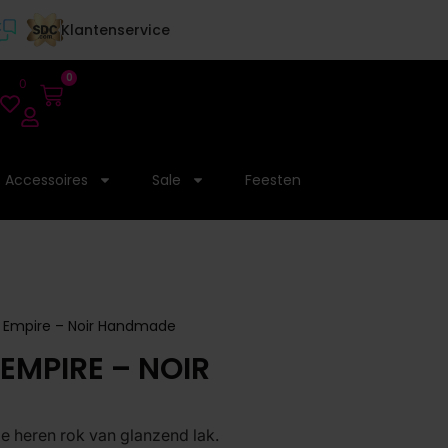
Klantenservice
0
0
Accessoires
Sale
Feesten
1 Empire – Noir Handmade
EMPIRE – NOIR
 heren rok van glanzend lak.