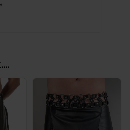
nt
...