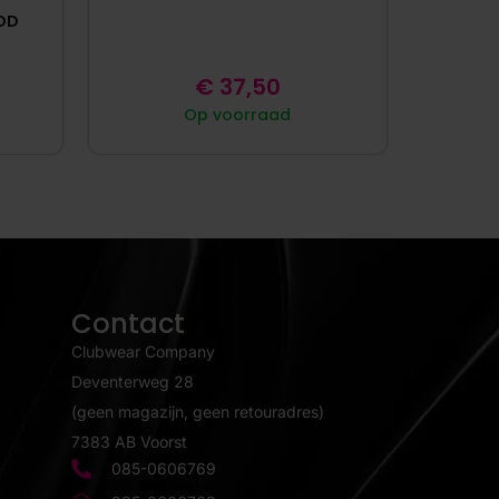
OOD
€
37,50
Op voorraad
Contact
Clubwear Company
Deventerweg 28
(geen magazijn, geen retouradres)
7383 AB Voorst
085-0606769