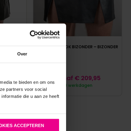
 KILT –
GLADIATOR ROK BIZONDER – BIZONDER
PU-LEER –
Over
Vanaf
€
209,95
 media te bieden en om ons
10 werkdagen
ze partners voor social
nformatie die u aan ze heeft
OKIES ACCEPTEREN