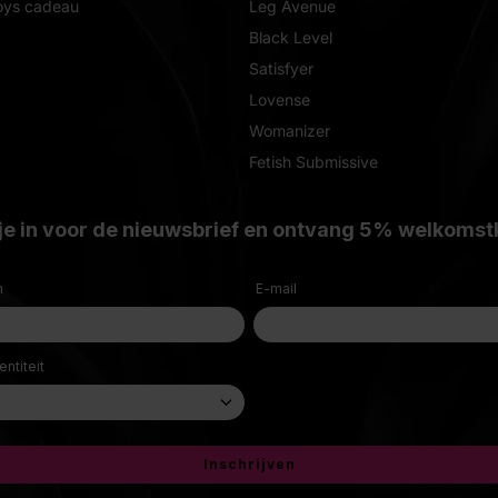
oys cadeau
Leg Avenue
Black Level
Satisfyer
Lovense
Womanizer
Fetish Submissive