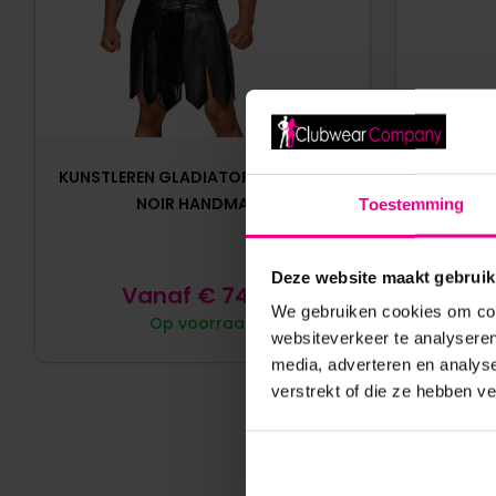
KUNSTLEREN GLADIATOR ROK H053 –
LAK SWE
NOIR HANDMADE
Toestemming
Deze website maakt gebruik
Vanaf
€
74,95
We gebruiken cookies om cont
Op voorraad
websiteverkeer te analyseren
media, adverteren en analys
verstrekt of die ze hebben v