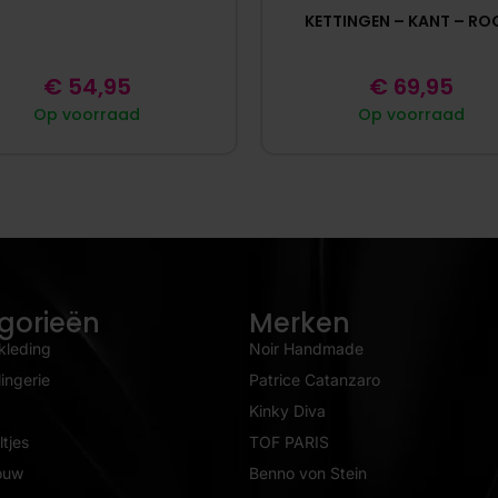
KETTINGEN – KANT – R
€
54,95
€
69,95
Op voorraad
Op voorraad
gorieën
Merken
kleding
Noir Handmade
ingerie
Patrice Catanzaro
Kinky Diva
tjes
TOF PARIS
ouw
Benno von Stein