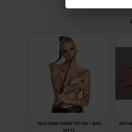
SILICONEN ZWEEP 60 CM – BAD
BIZON
KITTY