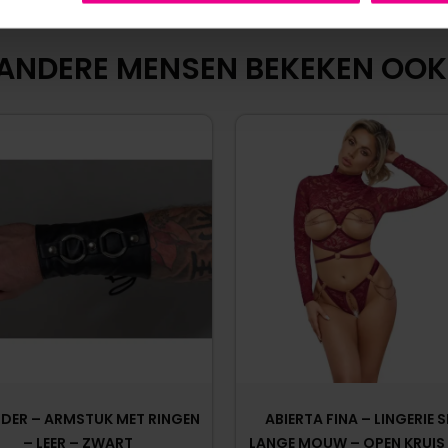
ANDERE MENSEN BEKEKEN OOK
DER – ARMSTUK MET RINGEN
ABIERTA FINA – LINGERIE S
– LEER – ZWART
LANGE MOUW – OPEN KRUIS 