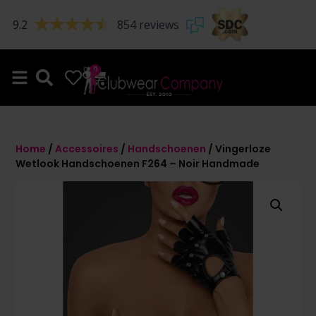
9.2
854 reviews
0
0
Home
/
Accessoires
/
Handschoenen
/ Vingerloze
Wetlook Handschoenen F264 – Noir Handmade