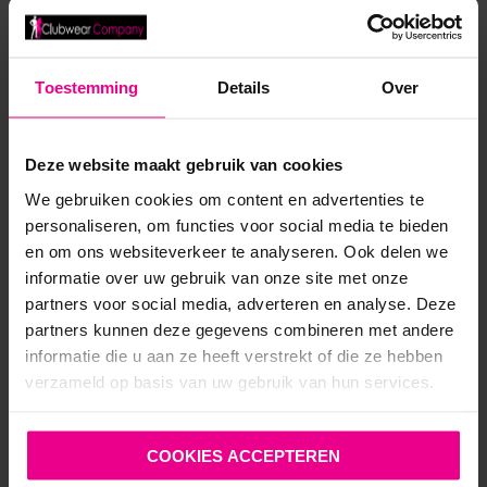
WETLOOK JURK KINKY PLAY MET KANTEN TOP EN
Toestemming
Details
Over
DRUKKNOPEN – NOIR HANDMADE
Deze website maakt gebruik van cookies
Vanaf
€
67,95
Op voorraad
We gebruiken cookies om content en advertenties te
personaliseren, om functies voor social media te bieden
en om ons websiteverkeer te analyseren. Ook delen we
informatie over uw gebruik van onze site met onze
partners voor social media, adverteren en analyse. Deze
partners kunnen deze gegevens combineren met andere
informatie die u aan ze heeft verstrekt of die ze hebben
verzameld op basis van uw gebruik van hun services.
ANDERE MENSEN BEKEKEN OOK:
COOKIES ACCEPTEREN