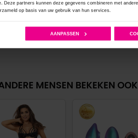
e. Deze partners kunnen deze gegevens combineren met andere i
€
99,95
€
59,95
€
144,95
erzameld op basis van uw gebruik van hun services.
Op voorraad
Op voorraad
AANPASSEN
CO
ANDERE MENSEN BEKEKEN OOK