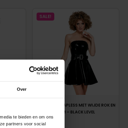
SALE!
Over
DE ROK –
LAK JURK STRAPLESS MET WIJDE ROK EN
EVEL
RIEM – BLACK LEVEL
 media te bieden en om ons
ze partners voor social