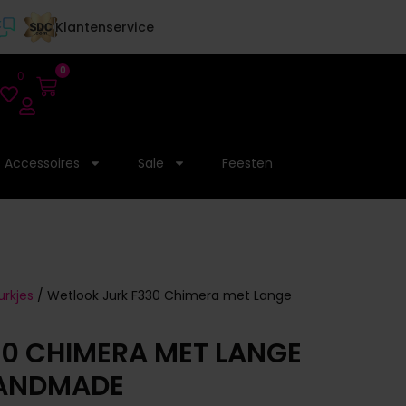
Klantenservice
0
0
Accessoires
Sale
Feesten
urkjes
/ Wetlook Jurk F330 Chimera met Lange
0 CHIMERA MET LANGE
HANDMADE