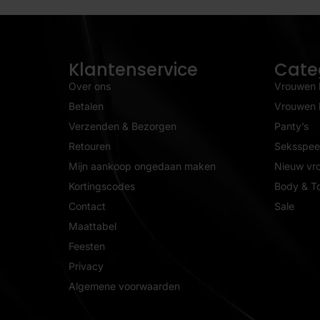
Klantenservice
Cate
Over ons
Vrouwen 
Betalen
Vrouwen l
Verzenden & Bezorgen
Panty’s
Retouren
Seksspeel
Mijn aankoop ongedaan maken
Nieuw vr
Kortingscodes
Body & T
Contact
Sale
Maattabel
Feesten
Privacy
Algemene voorwaarden