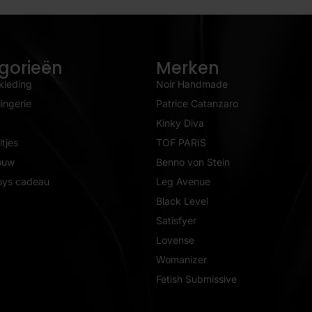
gorieën
Merken
kleding
Noir Handmade
ingerie
Patrice Catanzaro
Kinky Diva
tjes
TOF PARIS
ouw
Benno von Stein
oys cadeau
Leg Avenue
Black Level
Satisfyer
Lovense
Womanizer
Fetish Submissive