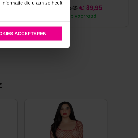
nformatie die u aan ze heeft
€
39,95
€
64,95
Op voorraad
OKIES ACCEPTEREN
: