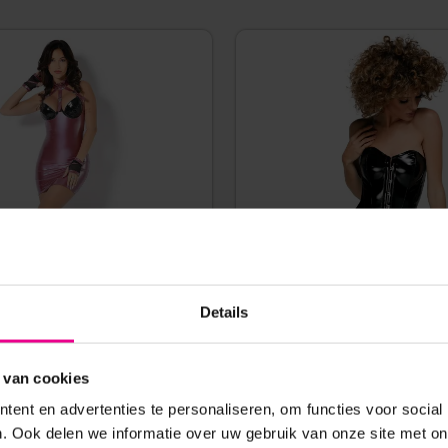
Details
CATANZARO – PARIS ROBE –
LAK CORSET JURK MET WIJ
 van cookies
UPLOOS – LAK – ROZE ROOD
STRAPLESS – BLACK L
ent en advertenties te personaliseren, om functies voor social
. Ook delen we informatie over uw gebruik van onze site met on