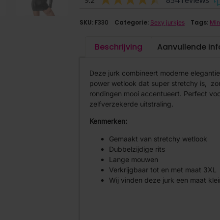
SKU:
F330
Categorie:
Tags:
Sexy jurkjes
Min
Beschrijving
Aanvullende in
Deze jurk combineert moderne eleganti
power wetlook dat super stretchy is, zo
rondingen mooi accentueert. Perfect voo
zelfverzekerde uitstraling.
Kenmerken:
Gemaakt van stretchy wetlook
Dubbelzijdige rits
Lange mouwen
Verkrijgbaar tot en met maat 3XL
Wij vinden deze jurk een maat kle