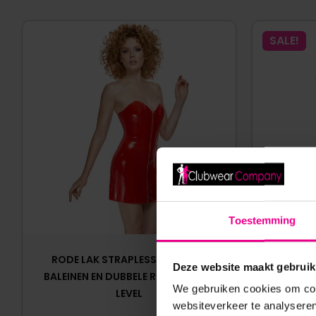
SALE!
Toestemming
RODE LAK STRAPLESS JURK MET
PATRICE 
Deze website maakt gebruik
BALEINEN EN DUBBELE RITS – BLACK
JURK – C
We gebruiken cookies om cont
LEVEL
websiteverkeer te analyseren