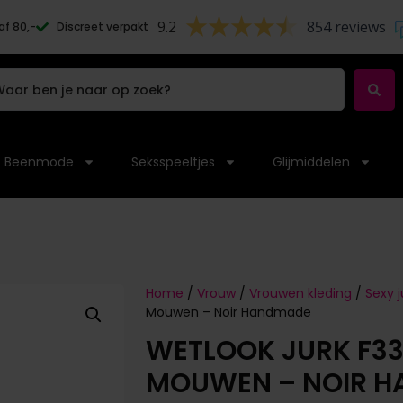
9.2
854 reviews
af 80,-
Discreet verpakt
Beenmode
Seksspeeltjes
Glijmiddelen
Home
/
Vrouw
/
Vrouwen kleding
/
Sexy j
Mouwen – Noir Handmade
WETLOOK JURK F33
MOUWEN – NOIR 