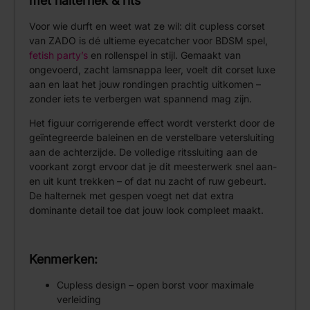
met halternek & rits
Voor wie durft en weet wat ze wil: dit cupless corset
van ZADO is dé ultieme eyecatcher voor BDSM spel,
fetish party’s
en rollenspel in stijl. Gemaakt van
ongevoerd, zacht lamsnappa leer, voelt dit corset luxe
aan en laat het jouw rondingen prachtig uitkomen –
zonder iets te verbergen wat spannend mag zijn.
Het figuur corrigerende effect wordt versterkt door de
geïntegreerde baleinen en de verstelbare vetersluiting
aan de achterzijde. De volledige ritssluiting aan de
voorkant zorgt ervoor dat je dit meesterwerk snel aan-
en uit kunt trekken – of dat nu zacht of ruw gebeurt.
De halternek met gespen voegt net dat extra
dominante detail toe dat jouw look compleet maakt.
Kenmerken:
Cupless design – open borst voor maximale
verleiding