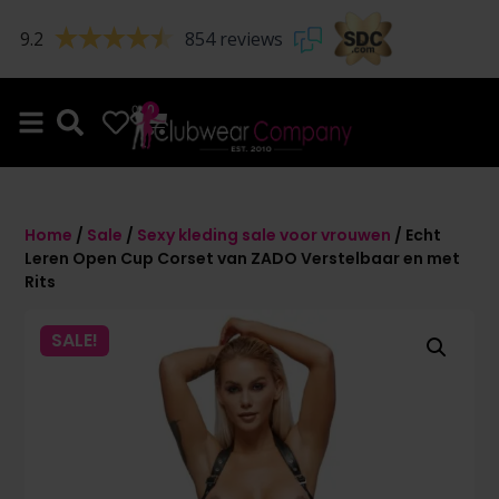
9.2
854 reviews
0
0
Home
/
Sale
/
Sexy kleding sale voor vrouwen
/ Echt
Leren Open Cup Corset van ZADO Verstelbaar en met
Rits
SALE!