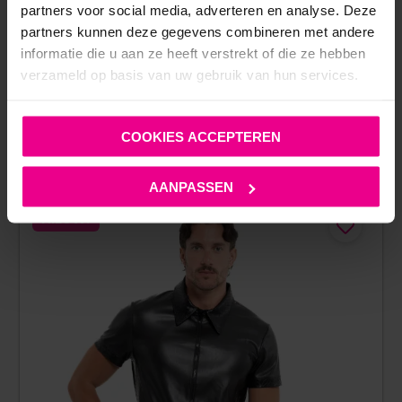
partners voor social media, adverteren en analyse. Deze
partners kunnen deze gegevens combineren met andere
WICKED – SENSUAL MASSAGE CREAM – SAGE + SEA
informatie die u aan ze heeft verstrekt of die ze hebben
SALT – 120 ML
verzameld op basis van uw gebruik van hun services.
€
10,00
€
24,95
COOKIES ACCEPTEREN
Op voorraad
AANPASSEN
NIEUW!