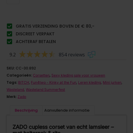
GRATIS VERZENDING BOVEN DE € 80,-
DISCREET VERPAKT
ACHTERAF BETALEN
9.2
854 reviews
SKU:
CC-30.892
Categorieën:
,
Corsetten
Sexy kleding sale voor vrouwen
Tags:
,
,
,
,
BITCH
Fun4two - Kinky at the Fun
Leren kleding
Mini jurken
,
Wasteland
Wasteland Summerfest
Merk:
Zado
Beschrijving
Aanvullende informatie
ZADO
cupless
corset van echt lamsleer –