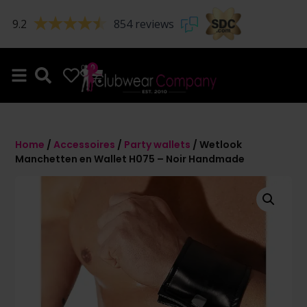
9.2
854 reviews
0
0
Home
/
Accessoires
/
Party wallets
/ Wetlook
Manchetten en Wallet H075 – Noir Handmade