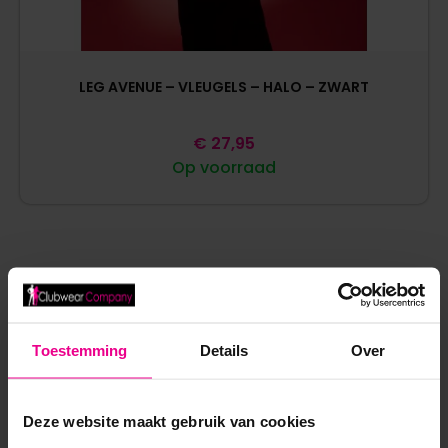
LEG AVENUE – VLEUGELS – HALO – ZWART
€
27,95
Op voorraad
ANDERE MENSEN BEKEKEN OOK:
Toestemming
Details
Over
Deze website maakt gebruik van cookies
SALE!