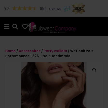
9.2
854 reviews
0
0
Home
/
Accessoires
/
Party wallets
/ Wetlook Pols
Portemonnee F326 – Noir Handmade