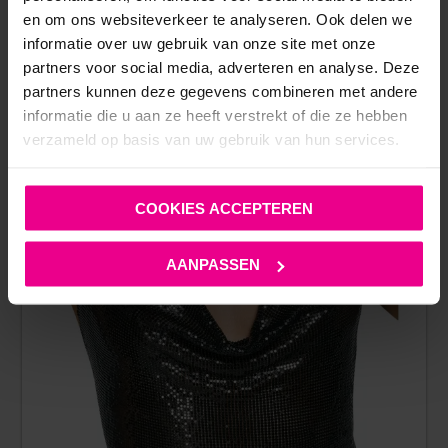
€
16,95
en om ons websiteverkeer te analyseren. Ook delen we
Op voorraad
informatie over uw gebruik van onze site met onze
partners voor social media, adverteren en analyse. Deze
partners kunnen deze gegevens combineren met andere
informatie die u aan ze heeft verstrekt of die ze hebben
verzameld op basis van uw gebruik van hun services.
COOKIES ACCEPTEREN
AANPASSEN