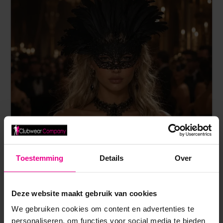
Toestemming
Details
Over
LUXE FEESTMASKER MET VEREN TOOI – CAPE
Deze website maakt gebruik van cookies
SPECIALIST
We gebruiken cookies om content en advertenties te
personaliseren, om functies voor social media te bieden