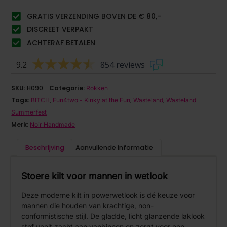
GRATIS VERZENDING BOVEN DE € 80,-
DISCREET VERPAKT
ACHTERAF BETALEN
9.2
854 reviews
SKU:
H090
Categorie:
Rokken
Tags:
,
,
,
BITCH
Fun4two - Kinky at the Fun
Wasteland
Wasteland
Summerfest
Merk:
Noir Handmade
Beschrijving
Aanvullende informatie
Stoere kilt voor mannen in wetlook
Deze moderne kilt in powerwetlook is dé keuze voor
mannen die houden van krachtige, non-
conformistische stijl. De gladde, licht glanzende laklook
stof voelt zacht aan vanbinnen en zorgt voor een