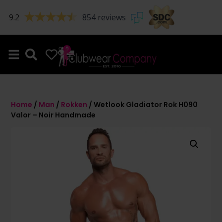
9.2
854 reviews
0
0
Home
/
Man
/
Rokken
/ Wetlook Gladiator Rok H090
Valor – Noir Handmade