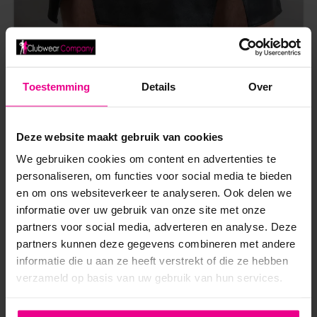
Toestemming
Details
Over
GLADIATOR ROK BIZONDER – BIZONDER
Vanaf
€
209,95
Deze website maakt gebruik van cookies
10 werkdagen
We gebruiken cookies om content en advertenties te
personaliseren, om functies voor social media te bieden
en om ons websiteverkeer te analyseren. Ook delen we
informatie over uw gebruik van onze site met onze
partners voor social media, adverteren en analyse. Deze
partners kunnen deze gegevens combineren met andere
informatie die u aan ze heeft verstrekt of die ze hebben
verzameld op basis van uw gebruik van hun services.
ANDERE MENSEN BEKEKEN OOK: