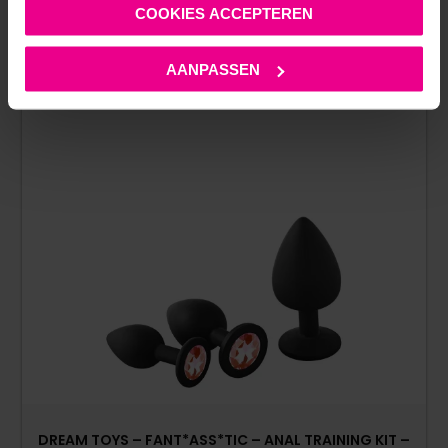
COOKIES ACCEPTEREN
AANPASSEN
DREAM TOYS – FANT*ASS*TIC – ANAL TRAINING KIT –