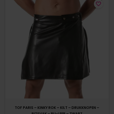
TOF PARIS – KINKY ROK – KILT – DRUKKNOPEN –
RITSVAK – PU-LEER – ZWART