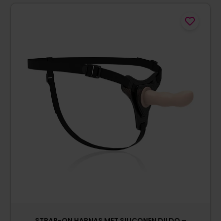
STRAP-ON HARNAS MET SILICONEN DILDO –