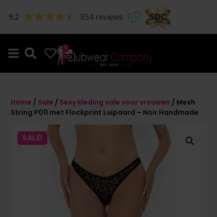
9.2
854 reviews
0
0
Home
/
Sale
/
Sexy kleding sale voor vrouwen
/ Mesh
String P011 met Flockprint Luipaard – Noir Handmade
SALE!