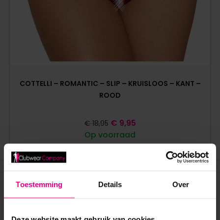
COTTELLI – ROMANTIC – SLIP – KRUISLOOS – KANT –
ROOD
€
9,95
€
18,95
Op voorraad
Toestemming
Details
Over
Deze website maakt gebruik van cookies