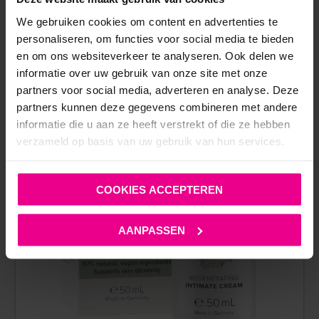
ANDERE MENSEN BEKEKEN OOK:
We gebruiken cookies om content en advertenties te
personaliseren, om functies voor social media te bieden
en om ons websiteverkeer te analyseren. Ook delen we
informatie over uw gebruik van onze site met onze
partners voor social media, adverteren en analyse. Deze
partners kunnen deze gegevens combineren met andere
informatie die u aan ze heeft verstrekt of die ze hebben
verzameld op basis van uw gebruik van hun services.
COOKIES ACCEPTEREN
AANPASSEN