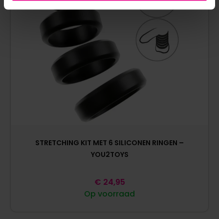
STRETCHING KIT MET 6 SILICONEN RINGEN –
YOU2TOYS
€
24,95
Op voorraad