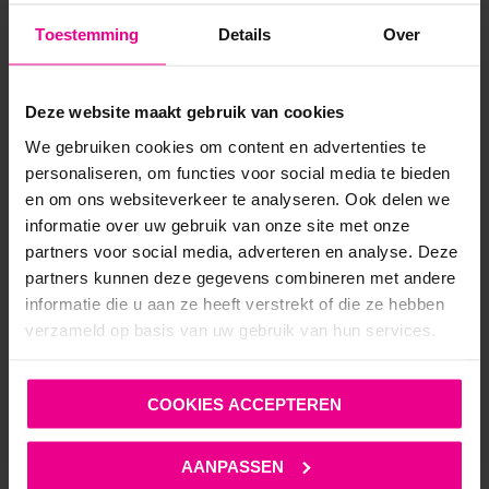
Toestemming
Details
Over
€
25,00
€
34,95
Op voorraad
Deze website maakt gebruik van cookies
We gebruiken cookies om content en advertenties te
personaliseren, om functies voor social media te bieden
en om ons websiteverkeer te analyseren. Ook delen we
informatie over uw gebruik van onze site met onze
partners voor social media, adverteren en analyse. Deze
ANDERE MENSEN BEKEKEN OOK:
partners kunnen deze gegevens combineren met andere
informatie die u aan ze heeft verstrekt of die ze hebben
verzameld op basis van uw gebruik van hun services.
NIEUW!
COOKIES ACCEPTEREN
AANPASSEN