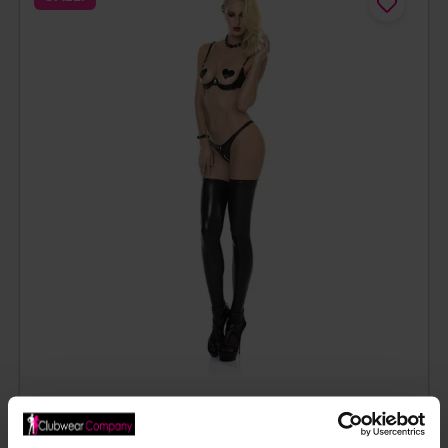
ANNABELLE OPEN WETLOOK STRING – PATRICE
CATANZARO