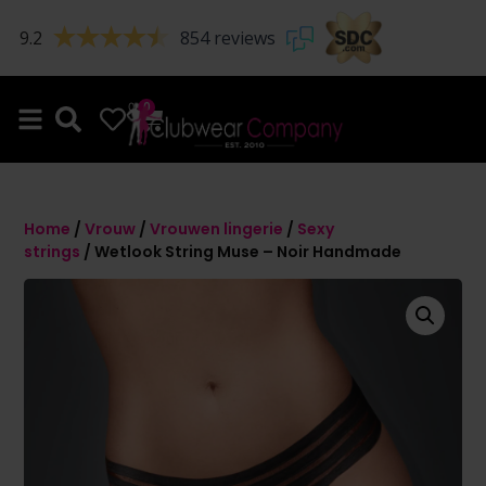
9.2
854 reviews
0
0
Home
/
Vrouw
/
Vrouwen lingerie
/
Sexy
strings
/ Wetlook String Muse – Noir Handmade