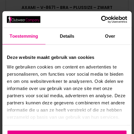
AXAMI – V-8671 – BRA – PLUSSIZE – ZWART
€
34,95
€
49,95
Op voorraad
Toestemming
Details
Over
Deze website maakt gebruik van cookies
We gebruiken cookies om content en advertenties te
personaliseren, om functies voor social media te bieden
en om ons websiteverkeer te analyseren. Ook delen we
ANDERE MENSEN BEKEKEN OOK:
informatie over uw gebruik van onze site met onze
partners voor social media, adverteren en analyse. Deze
partners kunnen deze gegevens combineren met andere
SALE!
informatie die u aan ze heeft verstrekt of die ze hebben
verzameld op basis van uw gebruik van hun services.