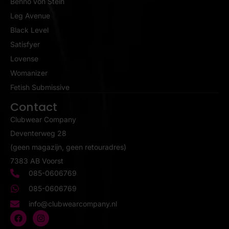
Benno von Stein
Leg Avenue
Black Level
Satisfyer
Lovense
Womanizer
Fetish Submissive
Contact
Clubwear Company
Deventerweg 28
(geen magazijn, geen retouradres)
7383 AB Voorst
085-0606769
085-0606769
info@clubwearcompany.nl