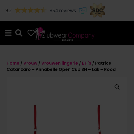
9.2
854 reviews
0
0
Home
/
Vrouw
/
Vrouwen lingerie
/
BH's
/ Patrice
Catanzaro – Annabelle Open Cup BH – Lak – Rood