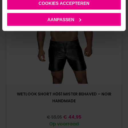
COOKIES ACCEPTEREN
AANPASSEN
WETLOOK SHORT H061 MISTER BEHAVED – NOIR
HANDMADE
€
44,95
€
59,95
Op voorraad