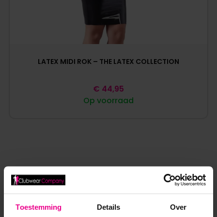
LATEX MIDI ROK – THE LATEX COLLECTION
€
44,95
Op voorraad
ANDERE MENSEN BEKEKEN OOK:
Toestemming
Details
Over