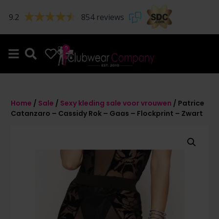
9.2
854 reviews
0
0
Home
/
Sale
/
Sexy kleding sale voor vrouwen
/ Patrice
Catanzaro – Cassidy Rok – Gaas – Flockprint – Zwart